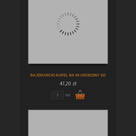
koszyka
BAJERANCKI KUFEL NA 60 URODZINY SO
47,20 zł
szt.
Do