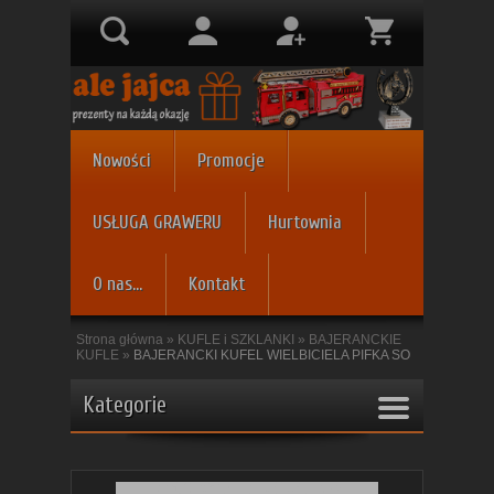
Nowości
Promocje
USŁUGA GRAWERU
Hurtownia
O nas...
Kontakt
Strona główna
»
KUFLE i SZKLANKI
»
BAJERANCKIE
KUFLE
»
BAJERANCKI KUFEL WIELBICIELA PIFKA SO
Kategorie