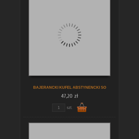
Do
koszyka
BAJERANCKI KUFEL ABSTYNENCKI SO
47,20 zł
szt.
Do