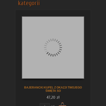
kategorii
BAJERANCKI KUFEL Z OKAZJI TWOJEGO
ŚWIĘTA SO
47,20 zł