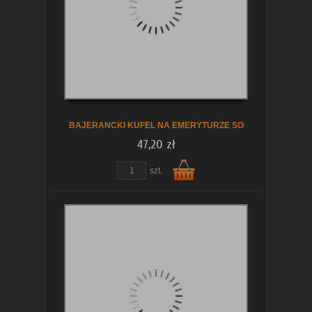
koszyka
BAJERANCKI KUFEL NA EMERYTURZE SO
47,20 zł
szt.
Do