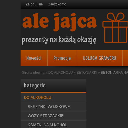
Zaloguj się
Załóż konto
Nowości
Promocje
USŁUGA GRAWERU
Strona główna
»
DO ALKOHOLU
»
BETONIARKI
»
BETONIARKA N
Kategorie
DO ALKOHOLU
SKRZYNKI WOJSKOWE
WOZY STRAŻACKIE
KSIĄŻKI NA ALKOHOL