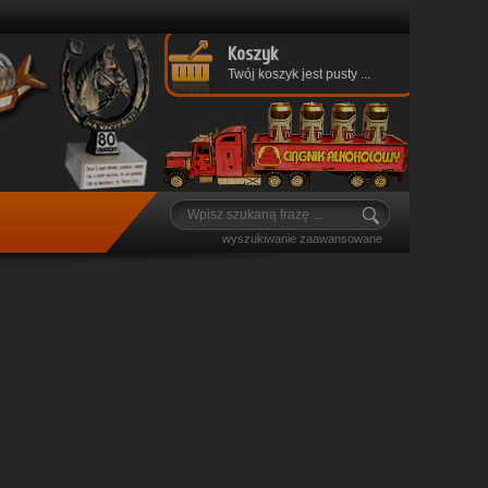
Koszyk
Twój koszyk jest pusty ...
wyszukiwanie zaawansowane