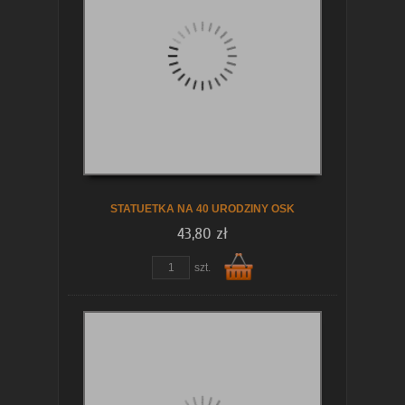
koszyka
STATUETKA NA 40 URODZINY OSK
43,80 zł
szt.
Do