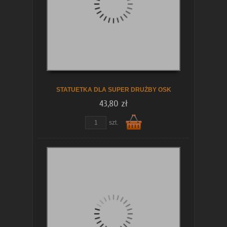
koszyka
STATUETKA DLA SUPER DRUŻBY OSK
43,80 zł
szt.
Do