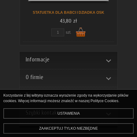
STATUETKA DLA BABCI I DZIADKA OSK
43,80 zł
szt.
Do
Informacje
O firmie
Dostawa
Korzystanie z tej witryny oznacza wyrażenie zgody na wykorzystanie plików
cookies. Więcej informacji możesz znaleźć w naszej Polityce Cookies.
Szybki kontakt
USTAWIENIA
koszyka
ZAAKCEPTUJ TYLKO NIEZBĘDNE