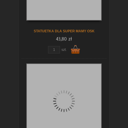
koszyka
STATUETKA DLA SUPER MAMY OSK
43,80 zł
szt.
Do