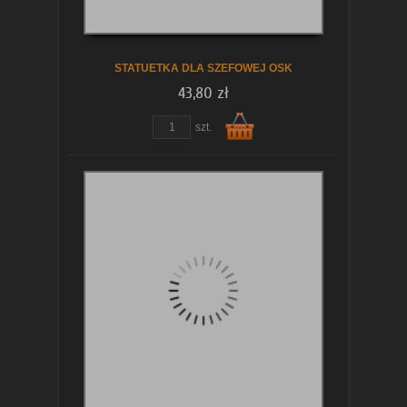
koszyka
STATUETKA DLA SZEFOWEJ OSK
43,80 zł
szt.
Do
koszyka