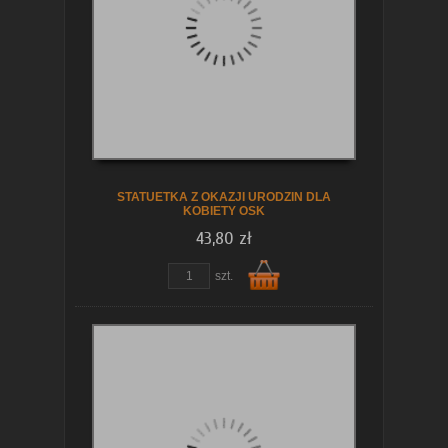
koszyka
STATUETKA Z OKAZJI URODZIN DLA
KOBIETY OSK
43,80 zł
szt.
Do