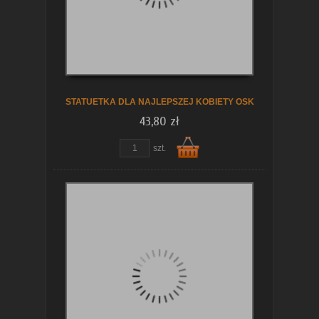
koszyka
STATUETKA DLA NAJLEPSZEJ KOBIETY OSK
43,80 zł
szt.
Do