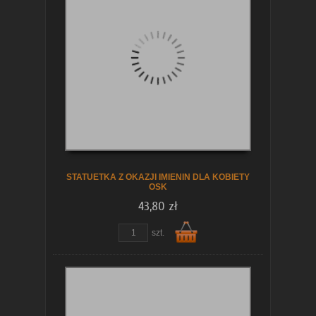
koszyka
STATUETKA Z OKAZJI IMIENIN DLA KOBIETY
OSK
43,80 zł
szt.
Do