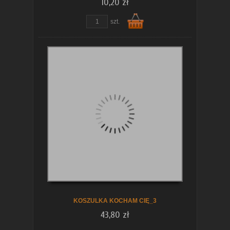
10,20 zł
szt.
Do
koszyka
KOSZULKA KOCHAM CIĘ_3
43,80 zł