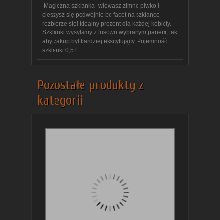
Magiczna szklanka- wlewasz zimne piwko i
cieszysz się podwójnie bo facet na szklance
rozbierze się! Idealny prezent dla każdej kobiety.
Szklanki wysyłamy z losowo wybranym panem, tak
aby zakup był bardziej ekscytujący. Pojemność
szklanki 0,5 l
Pozostałe produkty z
kategorii