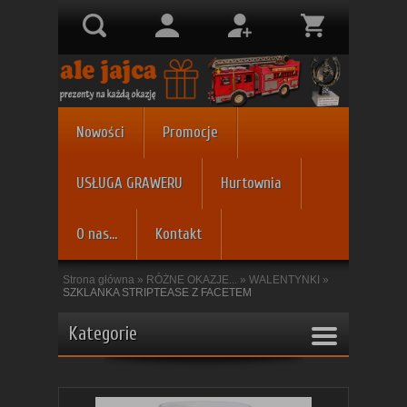
Nowości
Promocje
USŁUGA GRAWERU
Hurtownia
O nas...
Kontakt
Strona główna
»
RÓŻNE OKAZJE...
»
WALENTYNKI
»
SZKLANKA STRIPTEASE Z FACETEM
Kategorie