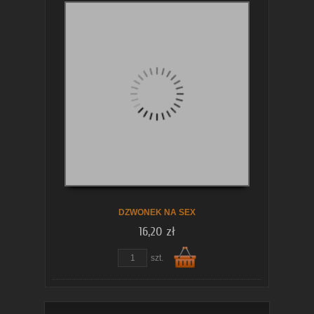
Do
koszyka
DZWONEK NA SEX
16,20 zł
szt.