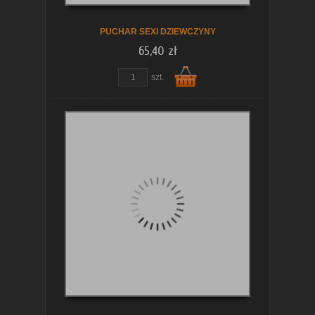
PUCHAR SEXI DZIEWCZYNY
65,40 zł
szt.
Do
koszyka