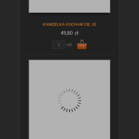
koszyka
KAMIZELKA KOCHAM CIĘ_02
49,80 zł
szt.
Do
koszyka