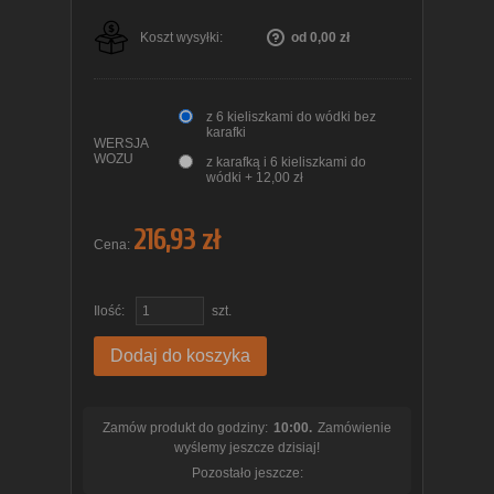
Koszt wysyłki:
od 0,00 zł
z 6 kieliszkami do wódki bez
karafki
WERSJA
WOZU
z karafką i 6 kieliszkami do
wódki + 12,00 zł
216,93 zł
Cena:
Ilość:
szt.
Dodaj do koszyka
Zamów produkt do godziny:
10:00.
Zamówienie
wyślemy jeszcze dzisiaj!
Pozostało jeszcze: