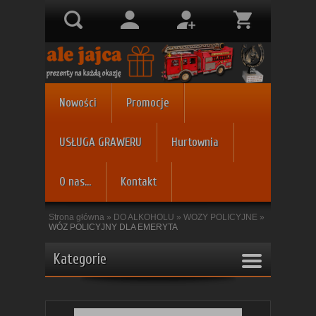
Nowości
Promocje
USŁUGA GRAWERU
Hurtownia
O nas...
Kontakt
Strona główna
»
DO ALKOHOLU
»
WOZY POLICYJNE
»
WÓZ POLICYJNY DLA EMERYTA
Kategorie