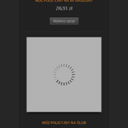
WÓZ POLICYJNY NA 80 URODZINY
216,93 zł
Wybierz opcje
WÓZ POLICYJNY NA ŚLUB