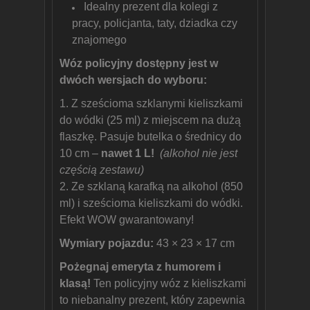
Idealny prezent dla kolegi z
pracy, policjanta, taty, dziadka czy
znajomego
Wóz policyjny dostępny jest w
dwóch wersjach do wyboru:
1. Z sześcioma szklanymi kieliszkami
do wódki (25 ml) z miejscem na dużą
flaszkę. Pasuje butelka o średnicy do
10 cm –
nawet 1 L!
(alkohol nie jest
częścią zestawu)
2. Ze szklaną karafką na alkohol (850
ml) i sześcioma kieliszkami do wódki.
Efekt WOW gwarantowany!
Wymiary pojazdu:
43 × 23 × 17 cm
Pożegnaj emeryta z humorem i
klasą!
Ten policyjny wóz z kieliszkami
to niebanalny prezent, który zapewnia