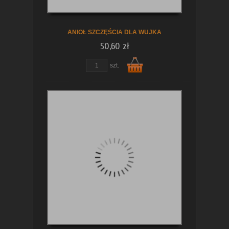
ANIOŁ SZCZĘŚCIA DLA WUJKA
50,60 zł
szt.
Do
koszyka