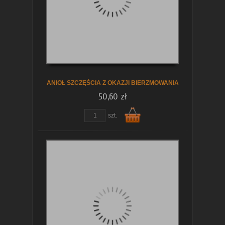
koszyka
ANIOŁ SZCZĘŚCIA Z OKAZJI BIERZMOWANIA
50,60 zł
szt.
Do