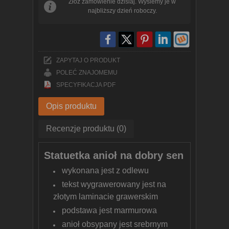
Złóż zamówienie dzisiaj. Wyślemy je w
najbliższy dzień roboczy.
ZAPYTAJ O PRODUKT
POLEĆ ZNAJOMEMU
SPECYFIKACJA PDF
Opis produktu
Recenzje produktu (0)
Statuetka anioł na dobry sen
wykonana jest z odlewu
tekst wygrawerowany jest na
złotym laminacie grawerskim
podstawa jest marmurowa
anioł obsypany jest srebrnym