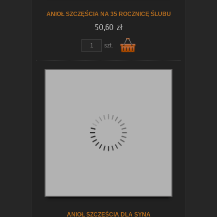
ANIOŁ SZCZĘŚCIA NA 35 ROCZNICĘ ŚLUBU
50,60 zł
szt.
Do
koszyka
ANIOŁ SZCZĘŚCIA DLA SYNA