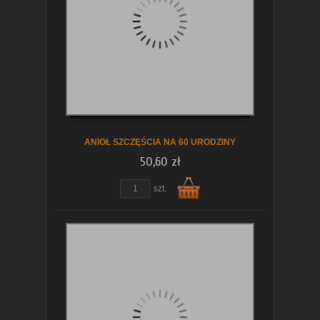
koszyka
ANIOŁ SZCZĘŚCIA NA 60 URODZINY
50,60 zł
szt.
Do