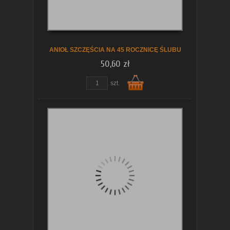
koszyka
ANIOŁ SZCZĘŚCIA NA 45 ROCZNICĘ ŚLUBU
50,60 zł
szt.
Do
koszyka