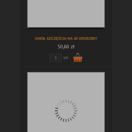
koszyka
ANIOŁ SZCZĘŚCIA NA 40 URODZINY
50,60 zł
szt.
Do