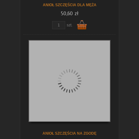
ANIOŁ SZCZĘŚCIA DLA MĘŻA
50,60 zł
szt.
Do
koszyka
ANIOŁ SZCZĘŚCIA NA ZGODĘ