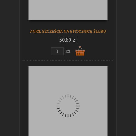
koszyka
ANIOŁ SZCZĘŚCIA NA 5 ROCZNICĘ ŚLUBU
50,60 zł
szt.
Do