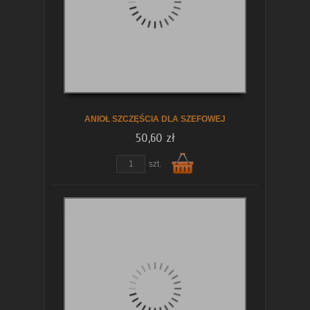
koszyka
ANIOŁ SZCZĘŚCIA DLA SZEFOWEJ
50,60 zł
szt.
Do