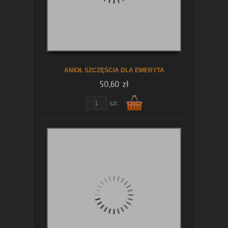
koszyka
ANIOŁ SZCZĘŚCIA DLA EMERYTA
50,60 zł
szt.
Do