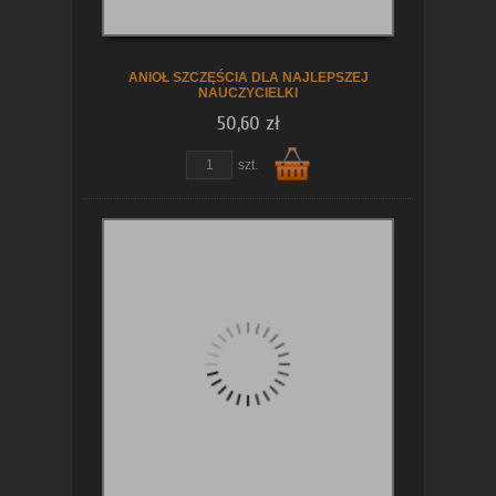
koszyka
ANIOŁ SZCZĘŚCIA DLA NAJLEPSZEJ
NAUCZYCIELKI
50,60 zł
szt.
Do
koszyka