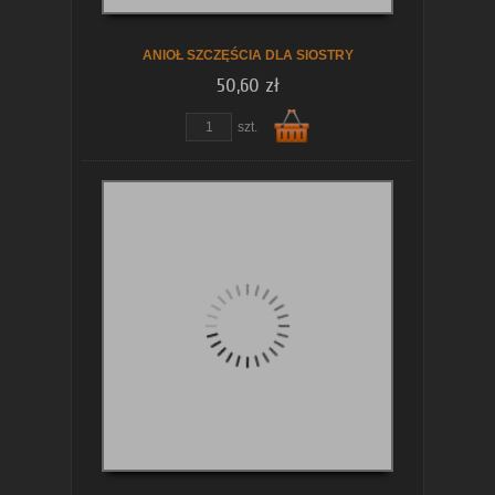
ANIOŁ SZCZĘŚCIA DLA SIOSTRY
50,60 zł
szt.
Do
koszyka