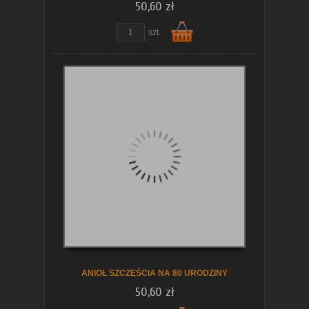
50,60 zł
szt.
Do
koszyka
ANIOŁ SZCZĘŚCIA NA 80 URODZINY
50,60 zł