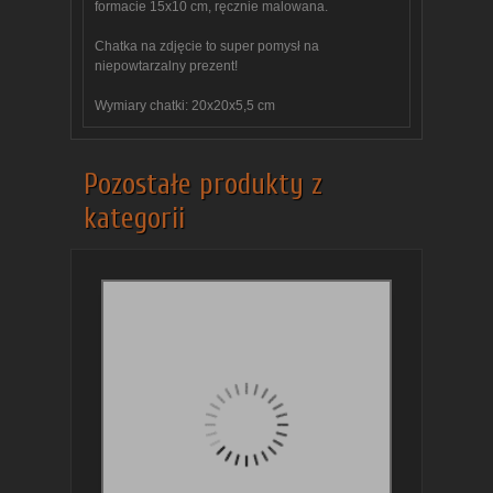
formacie 15x10 cm, ręcznie malowana.
Chatka na zdjęcie to super pomysł na
niepowtarzalny prezent!
Wymiary chatki: 20x20x5,5 cm
Pozostałe produkty z
kategorii