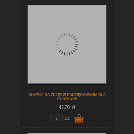
Do
koszyka
CHATKA NA ZDJĘCIE PODZIĘKOWANIA DLA
RODZICÓW
42,70 zł
szt.