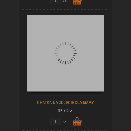
szt.
Do
koszyka
CHATKA NA ZDJĘCIE DLA MAMY
42,70 zł
szt.