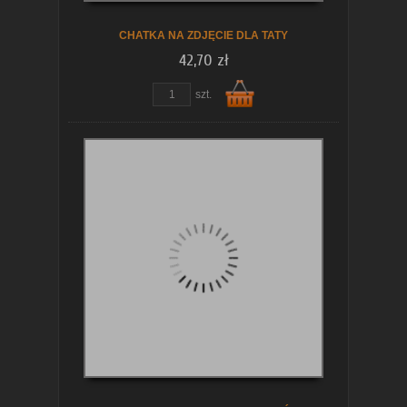
CHATKA NA ZDJĘCIE DLA TATY
42,70 zł
szt.
Do
koszyka