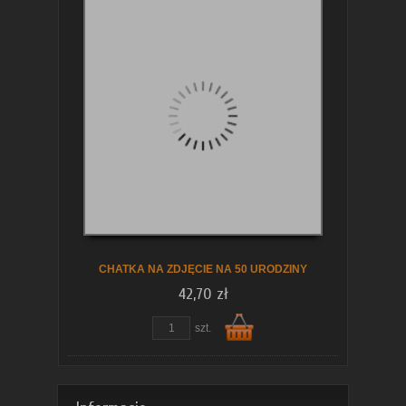
Do
koszyka
CHATKA NA ZDJĘCIE NA 50 URODZINY
42,70 zł
szt.
Do