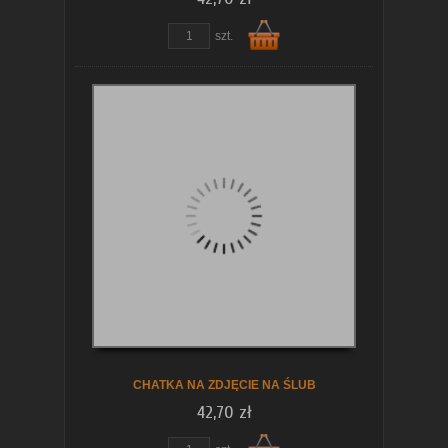
szt.
Do
koszyka
CHATKA NA ZDJĘCIE NA ŚLUB
42,70 zł