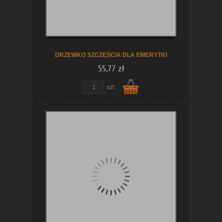
koszyka
DRZEWKO SZCZĘŚCIA DLA EMERYTKI
55,77 zł
szt.
Do