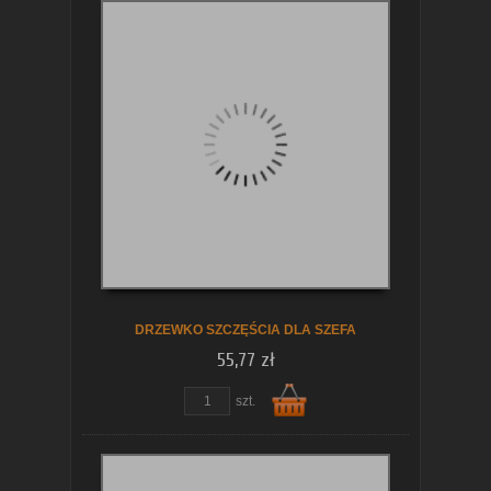
Do
koszyka
DRZEWKO SZCZĘŚCIA DLA SZEFA
55,77 zł
szt.