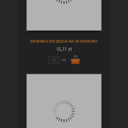
koszyka
DRZEWKO SZCZĘŚCIA NA 50 URODZINY
55,77 zł
szt.
Do