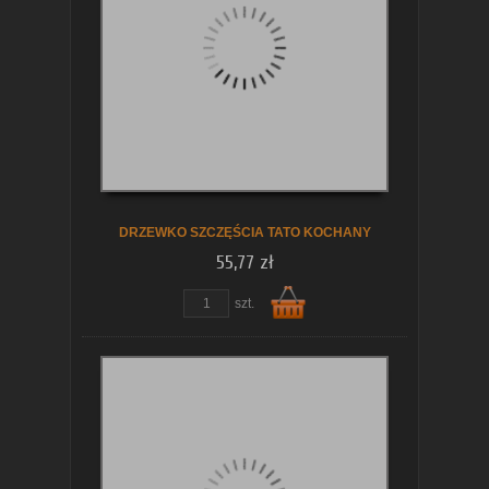
koszyka
DRZEWKO SZCZĘŚCIA TATO KOCHANY
55,77 zł
szt.
Do