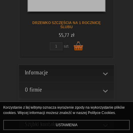
koszyka
DRZEWKO SZCZĘŚCIA NA 1 ROCZNICĘ
ŚLUBU
55,77 zł
szt.
Do
Informacje
O firmie
Dostawa
Korzystanie z tej witryny oznacza wyrażenie zgody na wykorzystanie plików
cookies. Więcej informacji możesz znaleźć w naszej Polityce Cookies.
Szybki kontakt
USTAWIENIA
koszyka