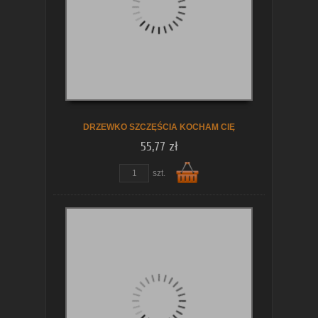
koszyka
DRZEWKO SZCZĘŚCIA KOCHAM CIĘ
55,77 zł
szt.
Do