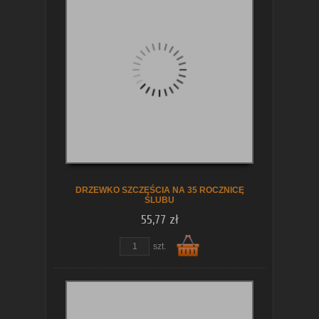
Do
koszyka
DRZEWKO SZCZĘŚCIA NA 35 ROCZNICĘ
ŚLUBU
55,77 zł
szt.
Do