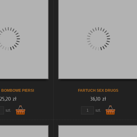
Do
Do
koszyka
koszyka
 BOMBOWE PIERSI
FARTUCH SEX DRUGS
25,20 zł
36,10 zł
szt.
szt.
Do
Do