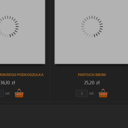
koszyka
koszyka
 MOKREGO PODKOSZULKA
FARTUCH BIKINI
36,10 zł
25,20 zł
szt.
szt.
Do
Do