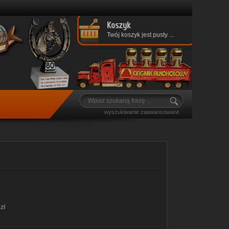
Koszyk
Twój koszyk jest pusty ...
wyszukiwanie zaawansowane
zł