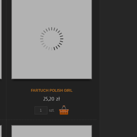
Do
koszyka
FARTUCH POLISH GIRL
25,20 zł
szt.
Do