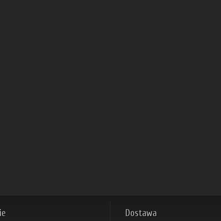
koszyka
koszyka
ie
Dostawa