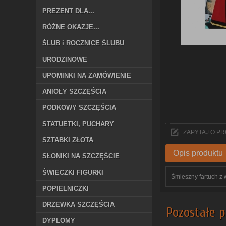
PREZENT DLA...
RÓŻNE OKAZJE...
ŚLUB i ROCZNICE ŚLUBU
URODZINOWE
UPOMINKI NA ZAMÓWIENIE
ANIOŁY SZCZĘŚCIA
PODKOWY SZCZĘŚCIA
STATUETKI, PUCHARY
ZAPYTAJ O P
SZTABKI ZŁOTA
Opis produktu
SŁONIKI NA SZCZĘŚCIE
ŚWIECZKI FIGURKI
Śmieszny fartuch z 
POPIELNICZKI
DRZEWKA SZCZĘŚCIA
Pozostałe p
DYPLOMY