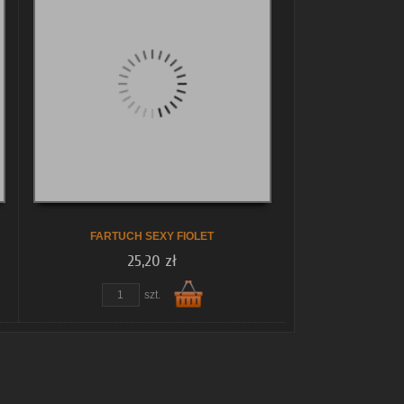
koszyka
FARTUCH SEXY FIOLET
25,20 zł
szt.
Do