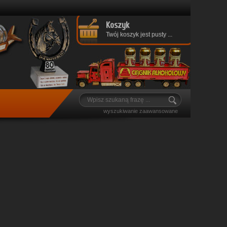
Koszyk
Twój koszyk jest pusty ...
wyszukiwanie zaawansowane