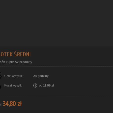
OTEK ŚREDNI
sób kupiło 52 produkty
Czas wysyłki:
24 godziny
Koszt wysyłki:
od 11,99 zł
34,80 zł
a: