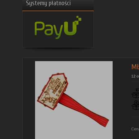
Systemy płatności
MŁ
12 o
Cen