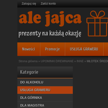
Zaloguj się
Załóż konto
Nowości
Promocje
USŁUGA GRAWERU
Strona główna
»
UPOMINKI DREWNIANE
»
INNE
»
MŁOTEK ŚRED
Kategorie
DO ALKOHOLU
USŁUGA GRAWERU
DLA GÓRNIKA
DLA MAGISTRA