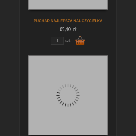
koszyka
PUCHAR NAJLEPSZA NAUCZYCIELKA
65,40 zł
szt.
Do
koszyka