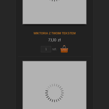
koszyka
WIKTORIA Z TWOIM TEKSTEM
73,10 zł
szt.
Do