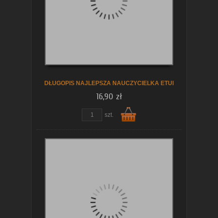
koszyka
DŁUGOPIS NAJLEPSZA NAUCZYCIELKA ETUI
16,90 zł
szt.
Do