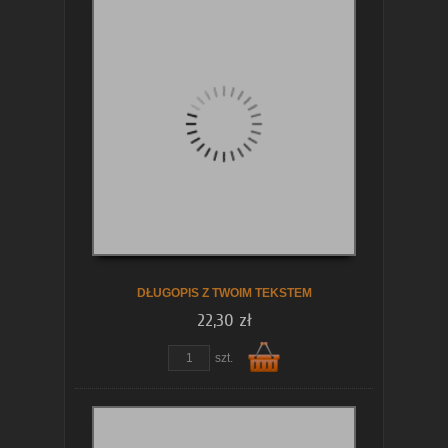
DŁUGOPIS Z TWOIM TEKSTEM
22,30 zł
szt.
Do