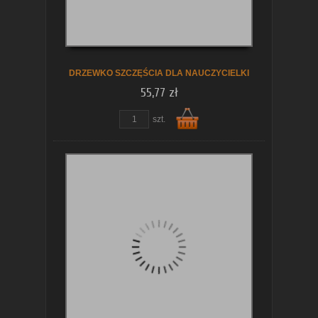
koszyka
DRZEWKO SZCZĘŚCIA DLA NAUCZYCIELKI
55,77 zł
szt.
Do