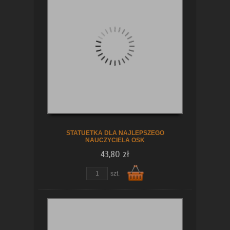
koszyka
STATUETKA DLA NAJLEPSZEGO
NAUCZYCIELA OSK
43,80 zł
szt.
Do