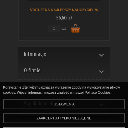
STATUETKA NAJLEPSZY NAUCZYCIEL W
56,60 zł
szt.
Do
Informacje
O firmie
Dostawa
Korzystanie z tej witryny oznacza wyrażenie zgody na wykorzystanie plików
cookies. Więcej informacji możesz znaleźć w naszej Polityce Cookies.
Szybki kontakt
USTAWIENIA
koszyka
ZAAKCEPTUJ TYLKO NIEZBĘDNE
Zarządzaj ciasteczkami