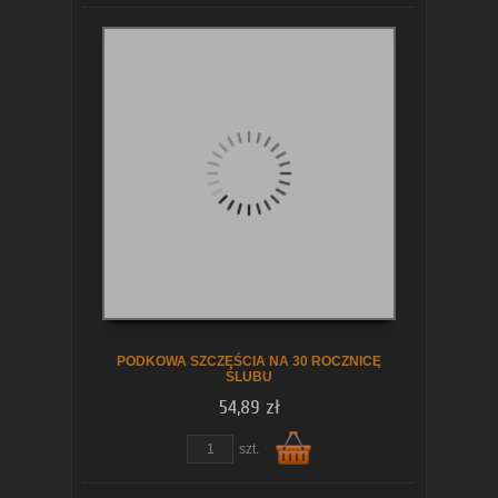
Do
koszyka
PODKOWA SZCZĘŚCIA NA 30 ROCZNICĘ
ŚLUBU
54,89 zł
szt.