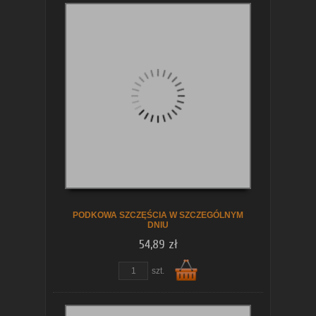
Do
koszyka
PODKOWA SZCZĘŚCIA W SZCZEGÓLNYM
DNIU
54,89 zł
szt.