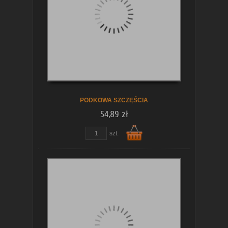
koszyka
PODKOWA SZCZĘŚCIA
54,89 zł
szt.
Do