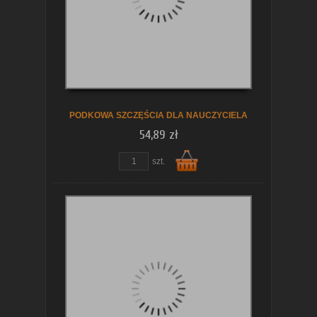
koszyka
PODKOWA SZCZĘŚCIA DLA NAUCZYCIELA
54,89 zł
szt.
Do