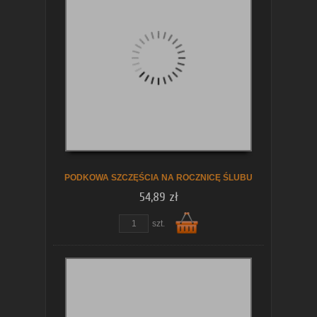
koszyka
PODKOWA SZCZĘŚCIA NA ROCZNICĘ ŚLUBU
54,89 zł
szt.
Do