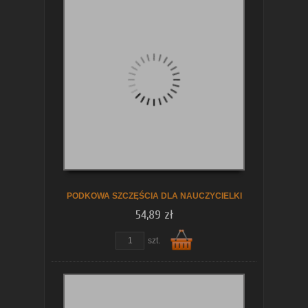
Do
koszyka
PODKOWA SZCZĘŚCIA DLA NAUCZYCIELKI
54,89 zł
szt.
Do