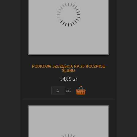
koszyka
PODKOWA SZCZĘŚCIA NA 25 ROCZNICĘ
ŚLUBU
54,89 zł
szt.
Do