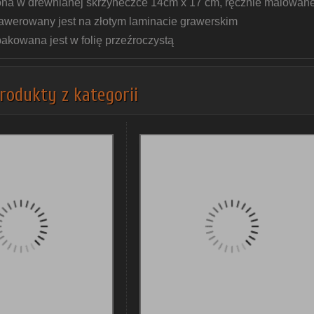
na w drewnianej skrzyneczce 14cm x 17 cm, ręcznie malowanej
rawerowany jest na złotym laminacie grawerskim
akowana jest w folię przeźroczystą
rodukty z kategorii