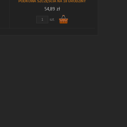
PODKOWA SZCZĘŚCIA NA 18 URODZINY
54,89 zł
szt.
Do
koszyka