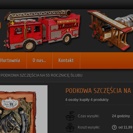
Hurtownia
O nas...
Kontakt
»
PODKOWA SZCZĘŚCIA NA 55 ROCZNICĘ ŚLUBU
PODKOWA SZCZĘŚCIA NA 
4 osoby kupiły 4 produkty
Czas wysyłki:
24 godziny
Koszt wysyłki:
od 11,99 