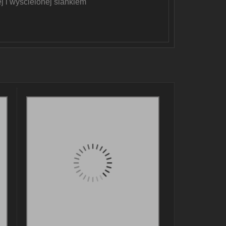
 i wyścielonej siankiem