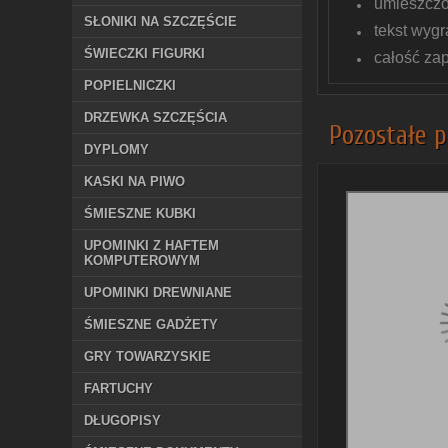
umieszczo
SŁONIKI NA SZCZĘŚCIE
tekst wyg
ŚWIECZKI FIGURKI
całość zap
POPIELNICZKI
DRZEWKA SZCZĘŚCIA
Pozostałe p
DYPLOMY
KASKI NA PIWO
ŚMIESZNE KUBKI
UPOMINKI Z HAFTEM
KOMPUTEROWYM
UPOMINKI DREWNIANE
ŚMIESZNE GADŻETY
GRY TOWARZYSKIE
FARTUCHY
DŁUGOPISY