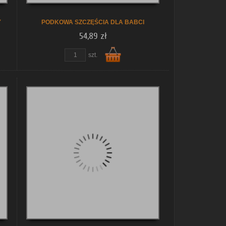
Y
PODKOWA SZCZĘŚCIA DLA BABCI
54,89 zł
szt.
Do
koszyka