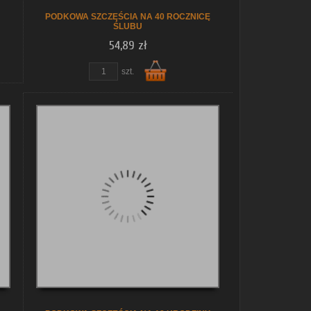
PODKOWA SZCZĘŚCIA NA 40 ROCZNICĘ
ŚLUBU
54,89 zł
szt.
Do
koszyka