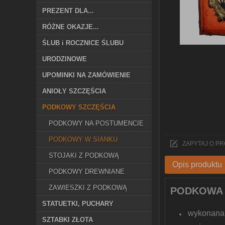
PREZENT DLA...
RÓŻNE OKAZJE...
ŚLUB i ROCZNICE ŚLUBU
URODZINOWE
UPOMINKI NA ZAMÓWIENIE
ANIOŁY SZCZĘŚCIA
PODKOWY SZCZĘŚCIA
PODKOWY NA POSTUMENCIE
PODKOWY W SIANKU
ZAPYTAJ O P
STOJAKI Z PODKOWĄ
Opis produktu
PODKOWY DREWNIANE
ZAWIESZKI Z PODKOWĄ
PODKOWA 
STATUETKI, PUCHARY
wykonana
SZTABKI ZŁOTA