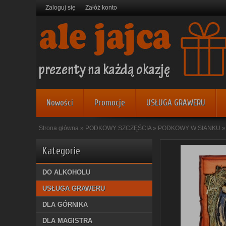
Zaloguj się
Załóż konto
Nowości
Promocje
USŁUGA GRAWERU
Strona główna
»
PODKOWY SZCZĘŚCIA
»
PODKOWY W SIANKU
Kategorie
DO ALKOHOLU
USŁUGA GRAWERU
DLA GÓRNIKA
DLA MAGISTRA