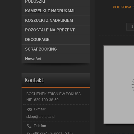
PODUSZKI
PODKOWA S
KAMIZELKI Z NADRUKAMI
KOSZULKI Z NADRUKIEM
POZOSTAŁE NA PREZENT
DECOUPAGE
SCRAPBOOKING
Nowości
Kontakt
BOCHENEK ZBIGNIEW POKUSA
NIP: 629-100-38-50
E-mail:
sklep@alejajca.pl
Telefon
793-861-224 ( w godz. 7-15)