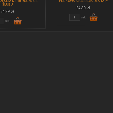
ZĘŚCIA NA 10 ROCZNICĘ
PODKOWA SZCZĘŚCIA DLA TATY
ŚLUBU
54,89 zł
54,89 zł
szt.
szt.
Do
Do
koszyka
koszyka