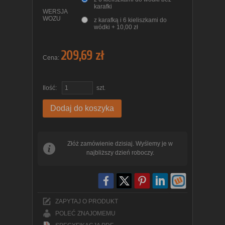
karafki
WERSJA
WOZU
z karafką i 6 kieliszkami do
wódki + 10,00 zł
209,69 zł
Cena:
Ilość:
szt.
Dodaj do koszyka
Złóż zamówienie dzisiaj. Wyślemy je w
najbliższy dzień roboczy.
ZAPYTAJ O PRODUKT
POLEĆ ZNAJOMEMU