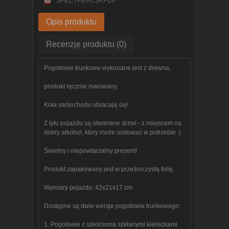
SPECYFIKACJA PDF
Opis produktu
Recenzje produktu (0)
Pogotowie trunkowe wykonane jest z drewna,
produkt ręcznie malowany.
Koła samochodu obracają się!
Z tyłu pojazdu są otwierane drzwi - z miejscem na
dobry alkohol, który może uratować w potrzebie :)
Świetny i niepowtarzalny prezent!
Produkt zapakowany jest w przeźroczystą folię.
Wymiary pojazdu: 42x21x17 cm
Dostępne są dwie wersje pogotowia trunkowego:
1. Pogotowie z sześcioma szklanymi kieliszkami