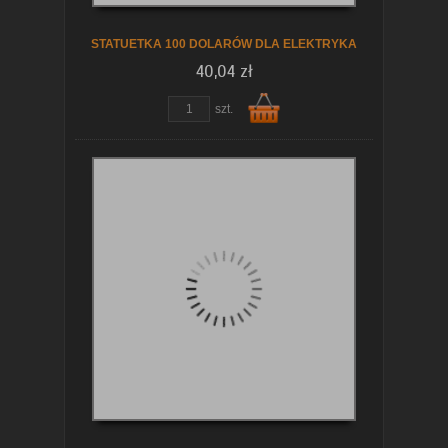
STATUETKA 100 DOLARÓW DLA ELEKTRYKA
40,04 zł
szt.
Do
koszyka