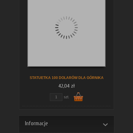
koszyka
STATUETKA 100 DOLARÓW DLA GÓRNIKA
42,04 zł
szt.
Do
Informacje