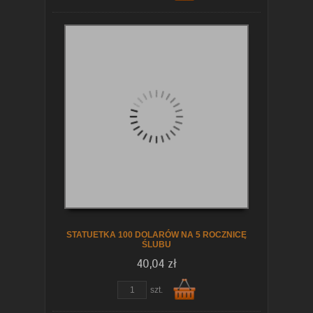
Do
koszyka
STATUETKA 100 DOLARÓW NA 5 ROCZNICĘ
ŚLUBU
40,04 zł
szt.