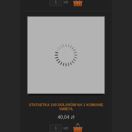
szt.
Do
koszyka
STATUETKA 100 DOLARÓW NA 1 KOMUNIĘ
SWIĘTĄ
40,04 zł
szt.