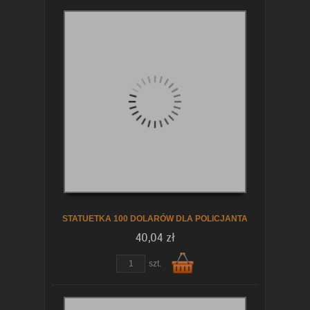
Do
koszyka
STATUETKA 100 DOLARÓW DLA POLICJANTA
40,04 zł
szt.