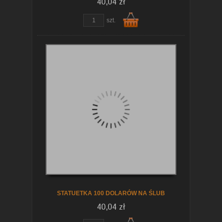
40,04 zł
szt.
Do
koszyka
STATUETKA 100 DOLARÓW NA ŚLUB
40,04 zł