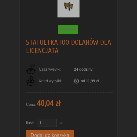
NOWOŚĆ
STATUETKA 100 DOLARÓW DLA
LICENCJATA
Czas wysyłki:
24 godziny
Koszt wysyłki:
od 11,99 zł
40,04 zł
Cena:
Ilość:
szt.
Dodaj do koszyka