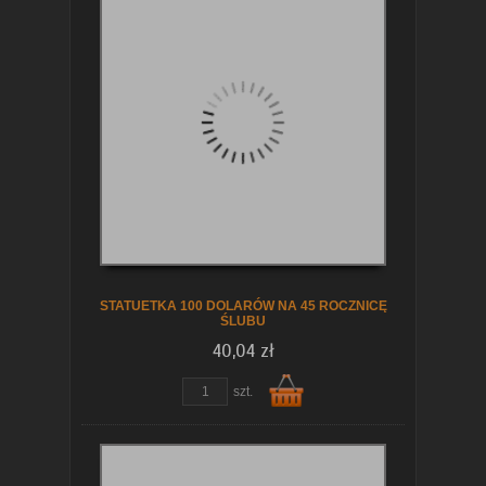
Do
koszyka
STATUETKA 100 DOLARÓW NA 45 ROCZNICĘ
ŚLUBU
40,04 zł
szt.
Do