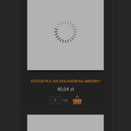
Do
koszyka
STATUETKA 100 DOLARÓW NA IMIENINY
40,04 zł
szt.
Do