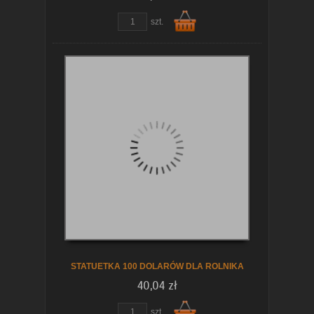
szt.
Do
koszyka
STATUETKA 100 DOLARÓW DLA ROLNIKA
40,04 zł
szt.