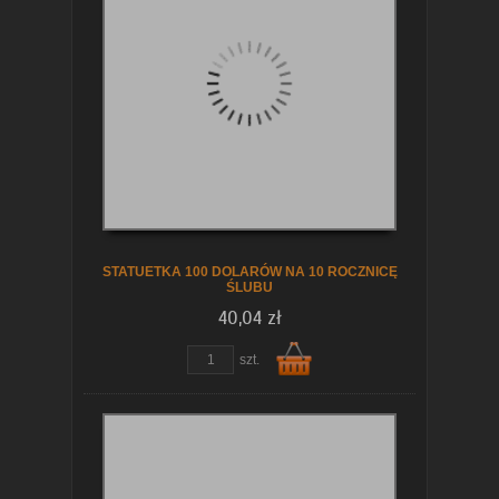
koszyka
STATUETKA 100 DOLARÓW NA 10 ROCZNICĘ
ŚLUBU
40,04 zł
szt.
Do