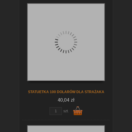
Do
koszyka
STATUETKA 100 DOLARÓW DLA STRAŻAKA
40,04 zł
szt.