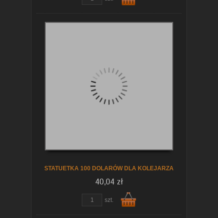
Do
koszyka
STATUETKA 100 DOLARÓW DLA KOLEJARZA
40,04 zł
szt.