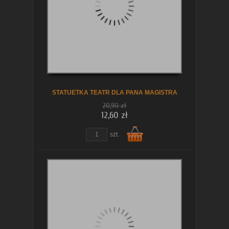
koszyka
STATUETKA TEATR DLA PANA MAGISTRA
20,90 zł
12,60 zł
szt.
Do