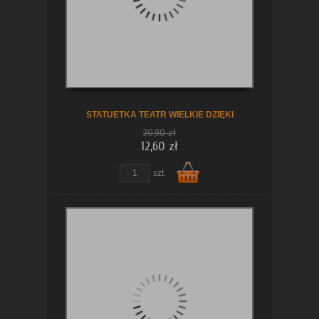
koszyka
STATUETKA TEATR WIELKIE DZIĘKI
20,90 zł
12,60 zł
szt.
Do