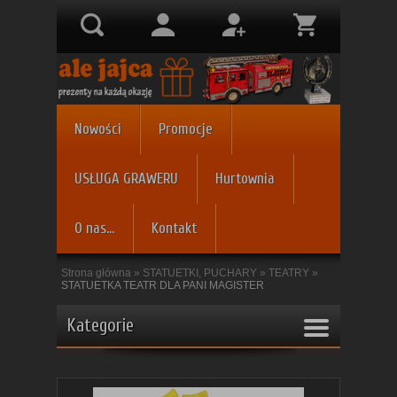
Nowości
Promocje
USŁUGA GRAWERU
Hurtownia
O nas...
Kontakt
Strona główna
»
STATUETKI, PUCHARY
»
TEATRY
»
STATUETKA TEATR DLA PANI MAGISTER
Kategorie