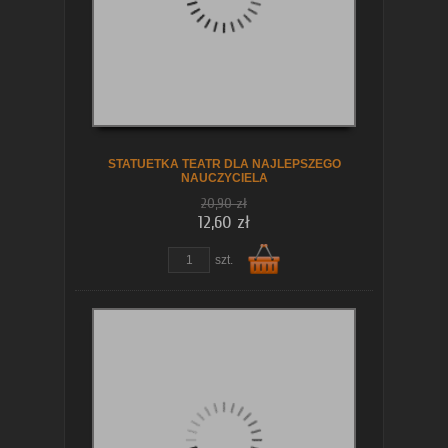
koszyka
STATUETKA TEATR DLA NAJLEPSZEGO
NAUCZYCIELA
20,90 zł
12,60 zł
szt.
Do