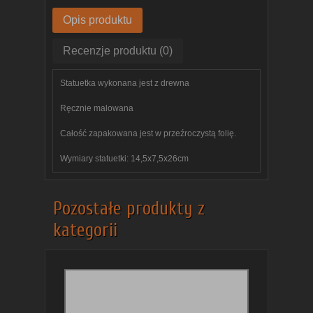
Opis produktu
Recenzje produktu (0)
Statuetka wykonana jest z drewna
Ręcznie malowana
Całość zapakowana jest w przeźroczystą folię.​
Wymiary statuetki: 14,5x7,5x26cm
Pozostałe produkty z
kategorii