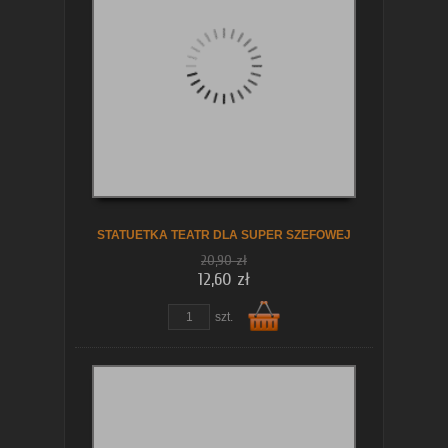
koszyka
STATUETKA TEATR DLA SUPER SZEFOWEJ
20,90 zł
12,60 zł
szt.
Do