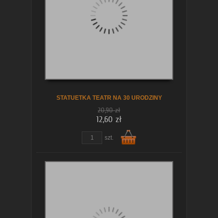
koszyka
STATUETKA TEATR NA 30 URODZINY
20,90 zł
12,60 zł
szt.
Do