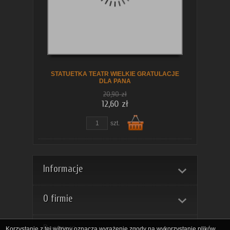
koszyka
STATUETKA TEATR WIELKIE GRATULACJE
DLA PANA
20,90 zł
12,60 zł
szt.
Do
Informacje
O firmie
Dostawa
Korzystanie z tej witryny oznacza wyrażenie zgody na wykorzystanie plików