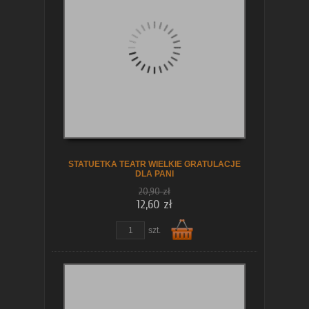
STATUETKA TEATR WIELKIE GRATULACJE
DLA PANI
20,90 zł
12,60 zł
szt.
Do