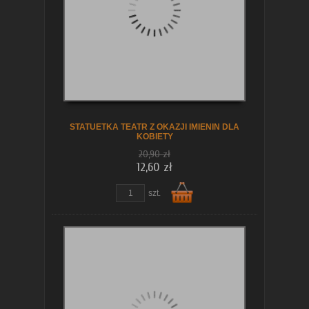
koszyka
STATUETKA TEATR Z OKAZJI IMIENIN DLA
KOBIETY
20,90 zł
12,60 zł
szt.
Do