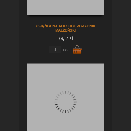
KSIĄŻKA NA ALKOHOL PORADNIK
MAŁŻEŃSKI
78,12 zł
szt.
Do