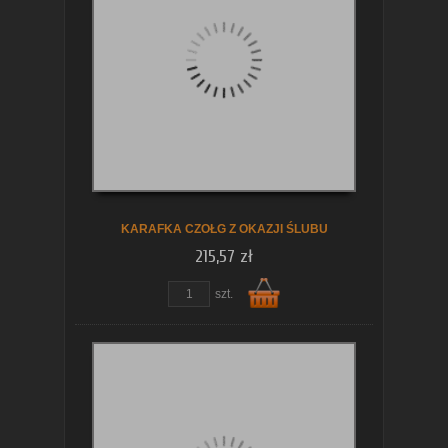
KARAFKA CZOŁG Z OKAZJI ŚLUBU
215,57 zł
szt.
Do