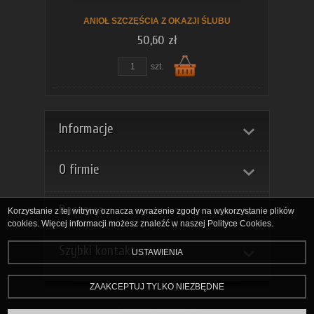
ANIOŁ SZCZĘŚCIA Z OKAZJI ŚLUBU
50,60 zł
szt.
Do
Informacje
O firmie
Dostawa
Korzystanie z tej witryny oznacza wyrażenie zgody na wykorzystanie plików
cookies. Więcej informacji możesz znaleźć w naszej Polityce Cookies.
Szybki kontakt
USTAWIENIA
koszyka
ZAAKCEPTUJ TYLKO NIEZBĘDNE
Zarządzaj ciasteczkami