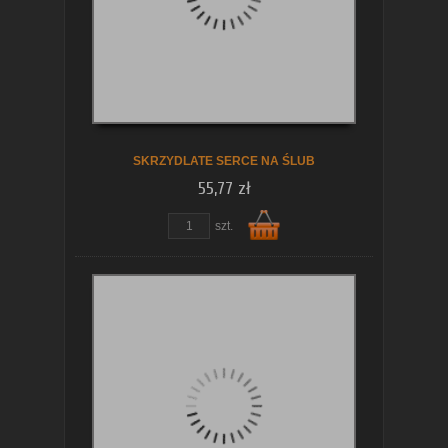
koszyka
SKRZYDLATE SERCE NA ŚLUB
55,77 zł
szt.
Do