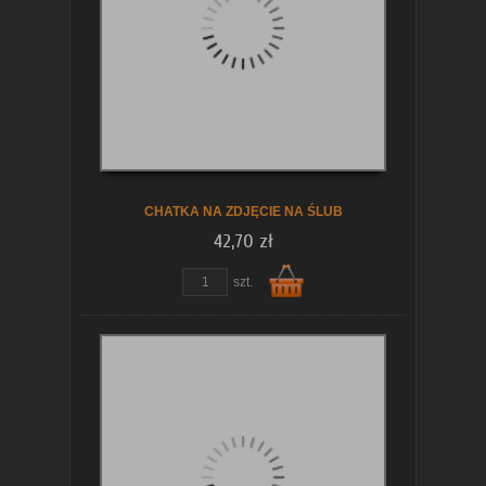
koszyka
CHATKA NA ZDJĘCIE NA ŚLUB
42,70 zł
szt.
Do