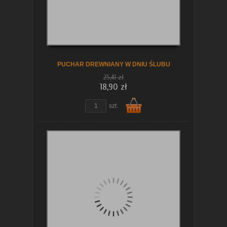
koszyka
PUCHAR DREWNIANY W DNIU ŚLUBU
25,41 zł
18,90 zł
szt.
Do