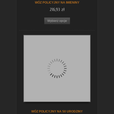
WÓZ POLICYJNY NA IMIENINY
216,93 zł
Wybierz opcje
WÓZ POLICYJNY NA 50 URODZINY