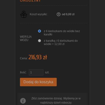
Koszt wysyłki:
od 0,00 zł
z 6 kieliszkami do wódki bez
karafki
WERSJA
WOZU
z karafką i 6 kieliszkami do
wódki + 12,00 zł
216,93 zł
Cena:
Ilość:
szt.
Dodaj do koszyka
Złóż zamówienie dzisiaj. Wyślemy je w
najbliższy dzień roboczy.