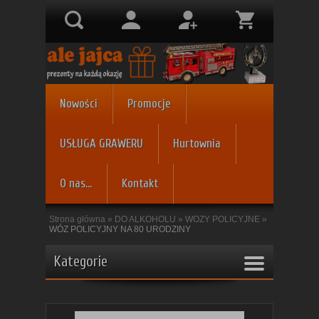
Nowości
Promocje
USŁUGA GRAWERU
Hurtownia
O nas...
Kontakt
Strona główna
»
DO ALKOHOLU
»
WOZY POLICYJNE
»
WÓZ POLICYJNY NA 80 URODZINY
Kategorie