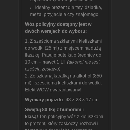
Idealny prezent dla taty, dziadka,
męża, przyjaciela czy znajomego
Wóz policyjny dostępny jest w
dwóch wersjach do wyboru:
1. Z sześcioma szklanymi kieliszkami
do wódki (25 ml) z miejscem na dużą
flaszkę. Pasuje butelka o średnicy do
10 cm –
nawet 1 L!
(alkohol nie jest
częścią zestawu)
2. Ze szklaną karafką na alkohol (850
ml) i sześcioma kieliszkami do wódki.
Efekt WOW gwarantowany!
Wymiary pojazdu:
43 × 23 × 17 cm
Świętuj 80-tkę z humorem i
klasą!
Ten policyjny wóz z kieliszkami
to prezent, który zaskoczy, rozbawi i