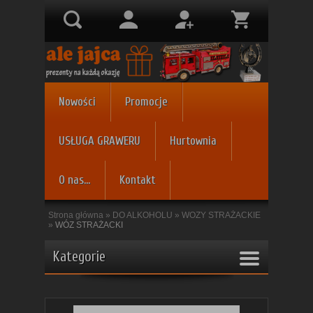
Nowości
Promocje
USŁUGA GRAWERU
Hurtownia
O nas...
Kontakt
Strona główna
»
DO ALKOHOLU
»
WOZY STRAŻACKIE
»
WÓZ STRAŻACKI
Kategorie