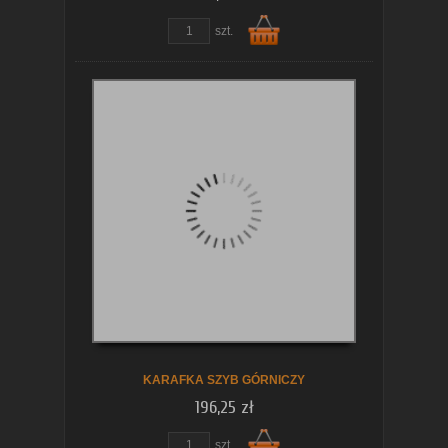
szt.
Do
koszyka
KARAFKA SZYB GÓRNICZY
196,25 zł
szt.