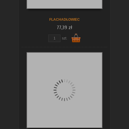
FLACHADŁOWIEC
77,39 zł
szt.
Do
koszyka