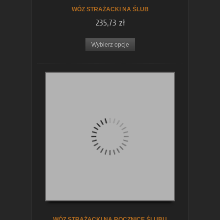
WÓZ STRAŻACKI NA ŚLUB
235,73 zł
Wybierz opcje
WÓZ STRAŻACKI NA ROCZNICĘ ŚLUBU