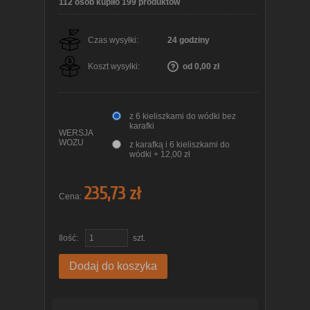
112 osób kupiło 199 produktów
Czas wysyłki:
24 godziny
Koszt wysyłki:
od 0,00 zł
z 6 kieliszkami do wódki bez
karafki
WERSJA
WOZU
z karafką i 6 kieliszkami do
wódki + 12,00 zł
235,73 zł
Cena:
Ilość:
szt.
Dodaj do koszyka