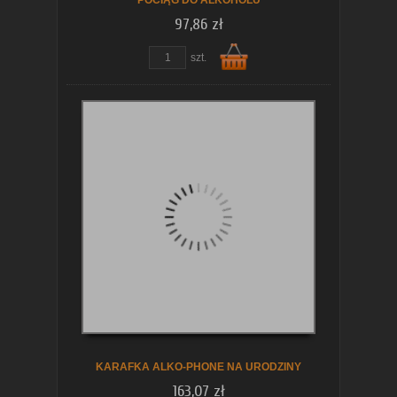
POCIĄG DO ALKOHOLU
97,86 zł
szt.
Do
koszyka
KARAFKA ALKO-PHONE NA URODZINY
163,07 zł