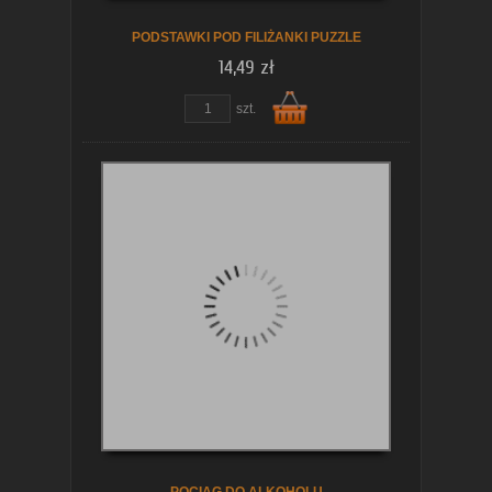
PODSTAWKI POD FILIŻANKI PUZZLE
14,49 zł
szt.
Do
koszyka