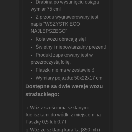
Drabina po wysunięciu osiąga
wymiar 75 cm!
Z przodu wygrawerowany jest
napis "WSZYSTKIEGO
NAJLEPSZEGO"
Koła wozu obracają się!
Świetny i niepowtarzalny prezent!
Produkt zapakowany jest w
przeźroczystą folię.
Flaszki nie ma w zestawie ;)
Wymiary pojazdu: 50x22x17 cm
Dostępne są dwie wersje wozu
strażackiego:
Wóz z sześcioma szklanymi
kieliszkami do wódki z miejscem na
flaszkę 0,5 lub 0,7 l
Wóz ze szklaną karafką (850 ml) i