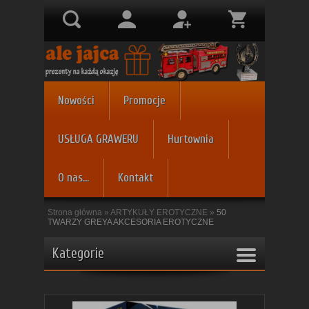
Nowości
Promocje
USŁUGA GRAWERU
Hurtownia
O nas...
Kontakt
Strona główna
»
ARTYKUŁY EROTYCZNE
»
50
TWARZY GREYA AKCESORIA EROTYCZNE
Kategorie