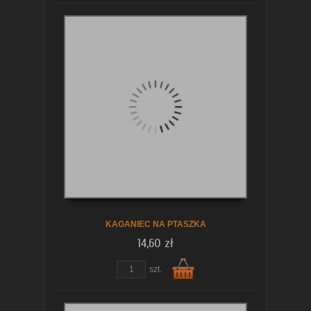
Do
koszyka
KAGANIEC NA PTASZKA
14,60 zł
szt.