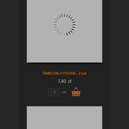
koszyka
ŚWIECZKI CYCUSIE - 2 szt
7,40 zł
szt.
Do