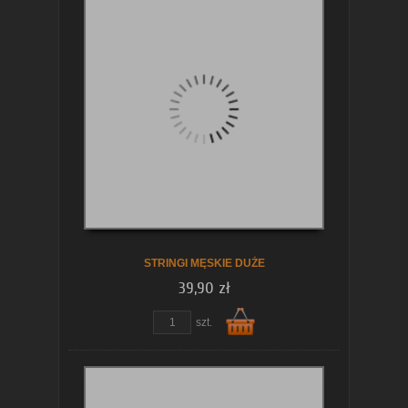
Do
koszyka
STRINGI MĘSKIE DUŻE
39,90 zł
szt.
Do