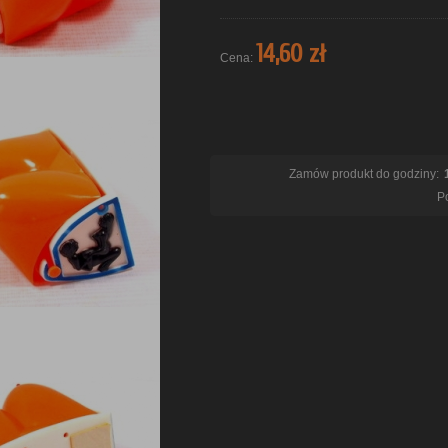
14,60 zł
Cena:
Zamów produkt do godziny:
Po