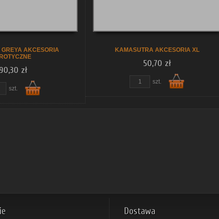
koszyka
koszyka
Y GREYA AKCESORIA
KAMASUTRA AKCESORIA XL
ROTYCZNE
50,70 zł
90,30 zł
szt.
szt.
Do
Do
ie
Dostawa