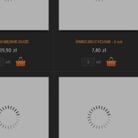
GI MĘSKIE DUŻE
ŚWIECZKI CYCUSIE - 2 szt
39,90 zł
7,40 zł
szt.
szt.
Do
Do