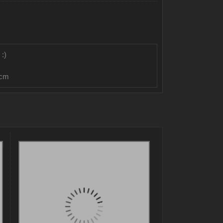
:)
 cm