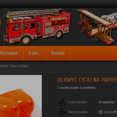
Hurtownia
O nas...
Kontakt
APIER TOALETOWY
UCHWYT CYCKI NA PAPIE
1 osoba kupiła 2 produkty
Czas wysyłki:
24 godziny
Koszt wysyłki:
od 11,99 