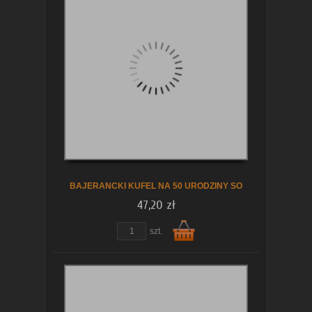
Do
koszyka
BAJERANCKI KUFEL NA 50 URODZINY SO
47,20 zł
szt.
Do