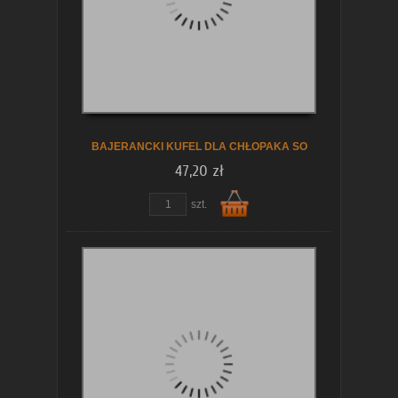
koszyka
BAJERANCKI KUFEL DLA CHŁOPAKA SO
47,20 zł
szt.
Do