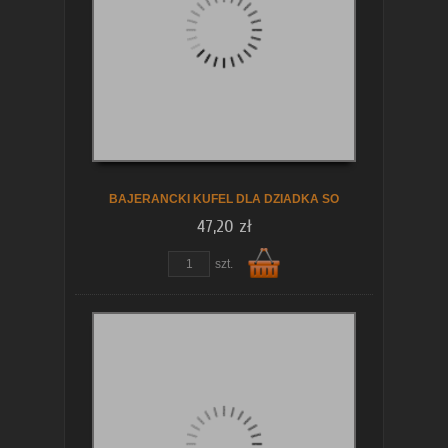
koszyka
BAJERANCKI KUFEL DLA DZIADKA SO
47,20 zł
szt.
Do