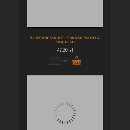
koszyka
BAJERANCKI KUFEL Z OKAZJI TWOJEGO
ŚWIĘTA SO
47,20 zł
szt.
Do