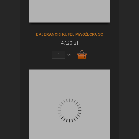
koszyka
BAJERANCKI KUFEL PIWOŻŁOPA SO
47,20 zł
szt.
Do