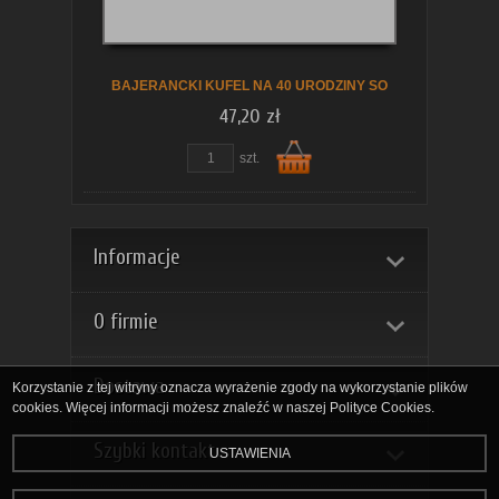
koszyka
BAJERANCKI KUFEL NA 40 URODZINY SO
47,20 zł
szt.
Do
Informacje
O firmie
Dostawa
Korzystanie z tej witryny oznacza wyrażenie zgody na wykorzystanie plików
cookies. Więcej informacji możesz znaleźć w naszej Polityce Cookies.
Szybki kontakt
USTAWIENIA
koszyka