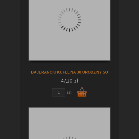
koszyka
BAJERANCKI KUFEL NA 30 URODZINY SO
47,20 zł
szt.
Do