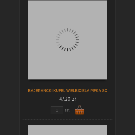
Do
koszyka
BAJERANCKI KUFEL WIELBICIELA PIFKA SO
47,20 zł
szt.