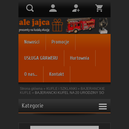
Nowości
Promocje
USŁUGA GRAWERU
Hurtownia
O nas...
Kontakt
Strona główna
»
KUFLE i SZKLANKI
»
BAJERANCKIE
KUFLE
»
BAJERANCKI KUFEL NA 20 URODZINY SO
Kategorie