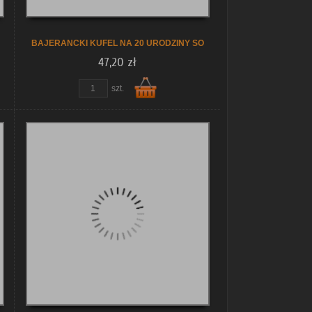
BAJERANCKI KUFEL NA 20 URODZINY SO
47,20 zł
szt.
Do
koszyka