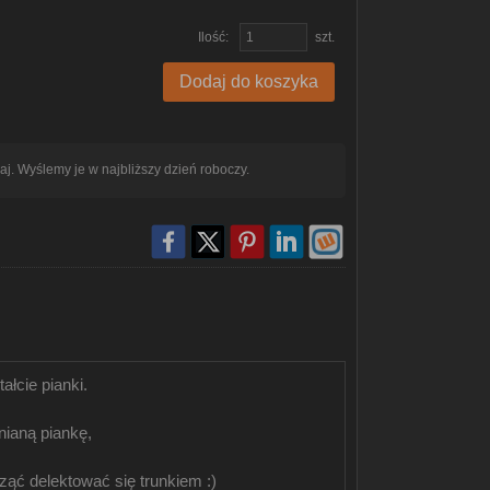
Ilość:
szt.
Dodaj do koszyka
aj. Wyślemy je w najbliższy dzień roboczy.
ałcie pianki.
nianą piankę,
ąć delektować się trunkiem :)