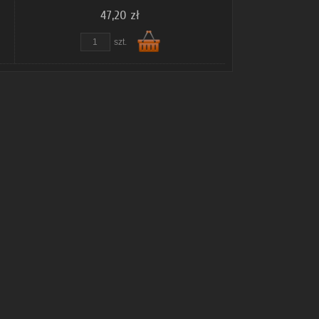
47,20 zł
szt.
Do
koszyka