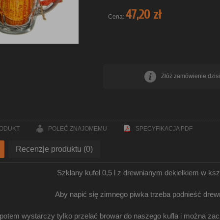
47,20 zł
Cena:
Złóż zamówienie dzisi
RODUKT
POLEĆ ZNAJOMEMU
SPECYFIKACJA PDF
Recenzje produktu (0)
Szklany kufel 0,5 l z drewnianym dekielkiem w kszt
Aby napić się zimnego piwka trzeba podnieść drew
potem wystarczy tylko przelać browar do naszego kufla i można zacz