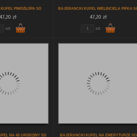
 KUFEL PIWOŻŁOPA SO
BAJERANCKI KUFEL WIELBICIELA PIFKA S
47,20 zł
47,20 zł
szt.
szt.
Do
Do
koszyka
koszyka
FEL NA 40 URODZINY SO
BAJERANCKI KUFEL NA EMERYTURZE SO