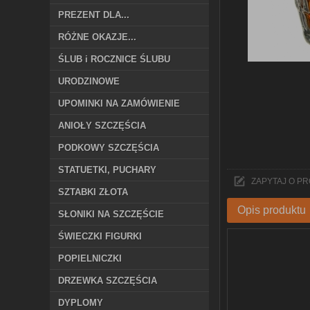
PREZENT DLA...
RÓŻNE OKAZJE...
ŚLUB i ROCZNICE ŚLUBU
URODZINOWE
UPOMINKI NA ZAMÓWIENIE
ANIOŁY SZCZĘŚCIA
PODKOWY SZCZĘŚCIA
STATUETKI, PUCHARY
ZAPYTAJ O P
SZTABKI ZŁOTA
Opis produktu
SŁONIKI NA SZCZĘŚCIE
ŚWIECZKI FIGURKI
POPIELNICZKI
DRZEWKA SZCZĘŚCIA
DYPLOMY