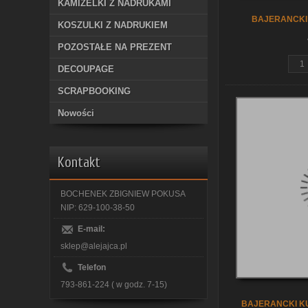
KAMIZELKI Z NADRUKAMI
BAJERANCKI
KOSZULKI Z NADRUKIEM
POZOSTAŁE NA PREZENT
DECOUPAGE
SCRAPBOOKING
Nowości
Kontakt
BOCHENEK ZBIGNIEW POKUSA
NIP: 629-100-38-50
E-mail:
sklep@alejajca.pl
Telefon
793-861-224 ( w godz. 7-15)
BAJERANCKI KU