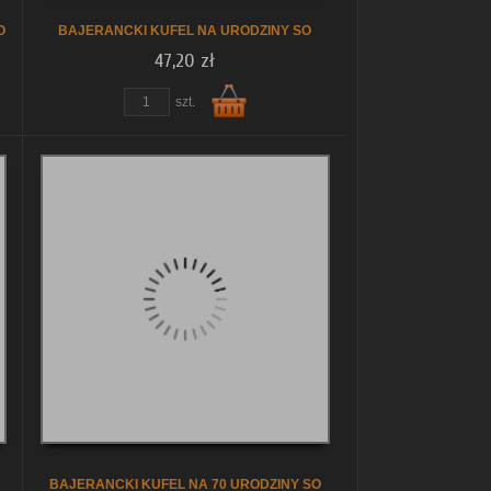
O
BAJERANCKI KUFEL NA URODZINY SO
47,20 zł
szt.
Do
koszyka
BAJERANCKI KUFEL NA 70 URODZINY SO