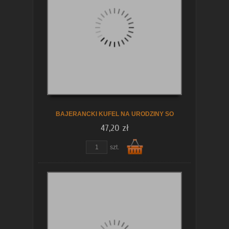
koszyka
BAJERANCKI KUFEL NA URODZINY SO
47,20 zł
szt.
Do