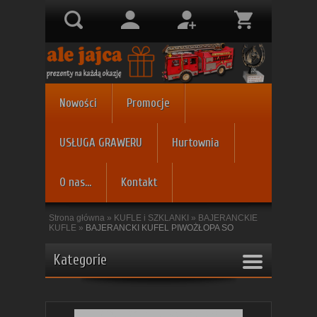
Nowości
Promocje
USŁUGA GRAWERU
Hurtownia
O nas...
Kontakt
Strona główna
»
KUFLE i SZKLANKI
»
BAJERANCKIE
KUFLE
»
BAJERANCKI KUFEL PIWOŻŁOPA SO
Kategorie