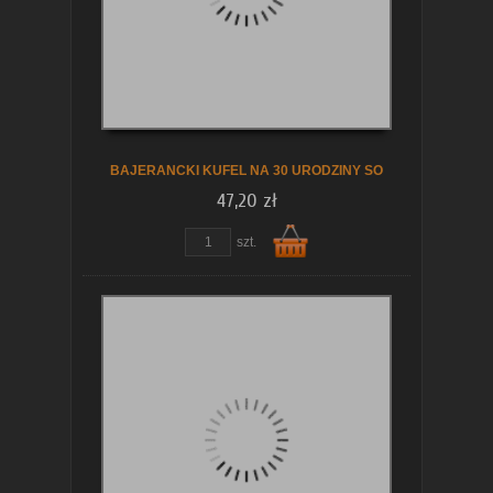
koszyka
BAJERANCKI KUFEL NA 30 URODZINY SO
47,20 zł
szt.
Do