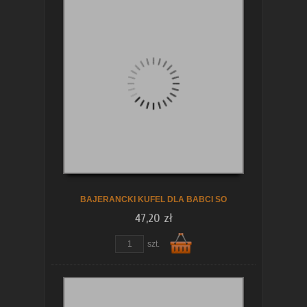
Do
koszyka
BAJERANCKI KUFEL DLA BABCI SO
47,20 zł
szt.
Do