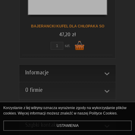
koszyka
BAJERANCKI KUFEL DLA CHŁOPAKA SO
47,20 zł
szt.
Do
Informacje
O firmie
Dostawa
Korzystanie z tej witryny oznacza wyrażenie zgody na wykorzystanie plików
cookies. Więcej informacji możesz znaleźć w naszej Polityce Cookies.
Szybki kontakt
USTAWIENIA
koszyka