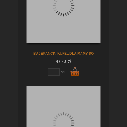
koszyka
BAJERANCKI KUFEL DLA MAMY SO
47,20 zł
szt.
Do