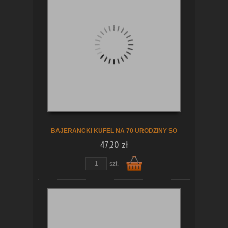
koszyka
BAJERANCKI KUFEL NA 70 URODZINY SO
47,20 zł
szt.
Do