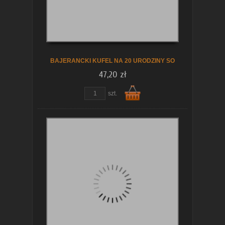
koszyka
BAJERANCKI KUFEL NA 20 URODZINY SO
47,20 zł
szt.
Do