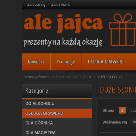
Zaloguj się
Załóż konto
Nowości
Promocje
USŁUGA GRAWERU
Strona główna
»
SŁONIKI NA SZCZĘŚCIE
»
DUŻE SŁONIKI
DUŻE SŁONI
Kategorie
DO ALKOHOLU
1
Strona
ogó
USŁUGA GRAWERU
Wyświetlaj wg
DLA GÓRNIKA
DLA MAGISTRA