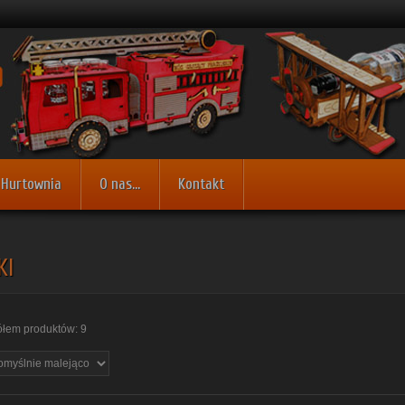
Hurtownia
O nas...
Kontakt
KI
łem produktów: 9