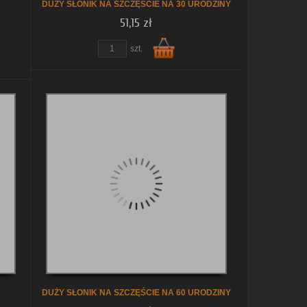
DUŻY SŁONIK NA SZCZĘŚCIE NA 30 URODZINY
51,15 zł
zobacz szczegóły
szt.
Do
koszyka
DUŻY SŁONIK NA SZCZĘŚCIE NA 60 URODZINY