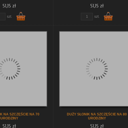
51,15 zł
51,15 zł
obacz szczegóły
zobacz szczegóły
szt.
szt.
Do
Do
koszyka
koszyka
K NA SZCZĘŚCIE NA 70
DUŻY SŁONIK NA SZCZĘŚCIE NA 80
URODZINY
URODZINY
51,15 zł
51,15 zł