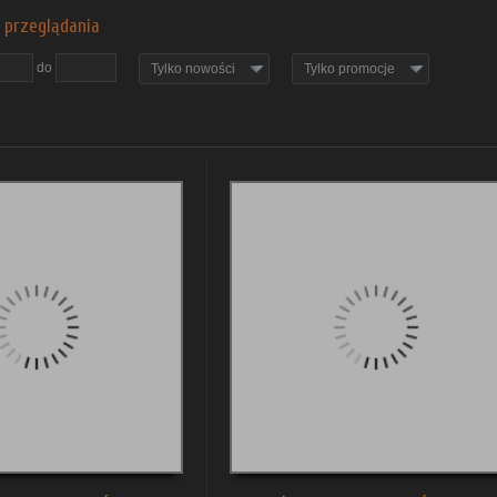
 przeglądania
do
Tylko nowości
Tylko promocje
obacz szczegóły
zobacz szczegóły