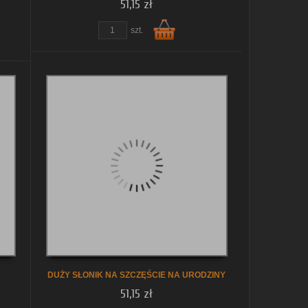
51,15 zł
zobacz szczegóły
szt.
Do
koszyka
DUŻY SŁONIK NA SZCZĘŚCIE NA URODZINY
51,15 zł