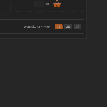
szt.
Do
15
30
45
Wyników na stronie:
koszyka