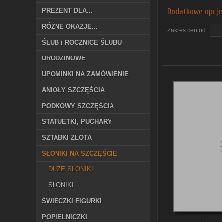
PREZENT DLA...
Dodatkowe opcje
RÓŻNE OKAZJE...
Zakres cen od
z
ŚLUB i ROCZNICE ŚLUBU
URODZINOWE
UPOMINKI NA ZAMÓWIENIE
ANIOŁY SZCZĘŚCIA
PODKOWY SZCZĘŚCIA
STATUETKI, PUCHARY
SZTABKI ZŁOTA
SŁONIKI NA SZCZĘŚCIE
DUŻE SŁONIKI
SŁONIKI
ŚWIECZKI FIGURKI
POPIELNICZKI