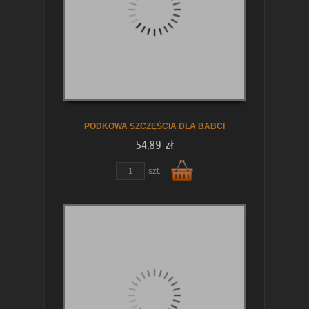
koszyka
PODKOWA SZCZĘŚCIA DLA BABCI
54,89 zł
szt.
Do