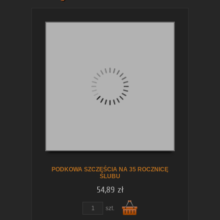
PODKOWA SZCZĘŚCIA NA 35 ROCZNICĘ
ŚLUBU
54,89 zł
szt.