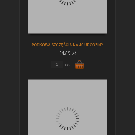
koszyka
PODKOWA SZCZĘŚCIA NA 40 URODZINY
54,89 zł
szt.
Do