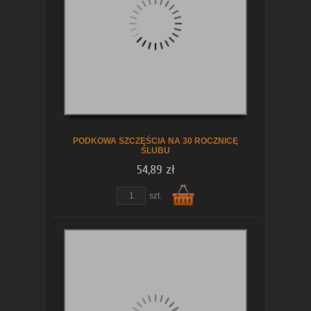
koszyka
PODKOWA SZCZĘŚCIA NA 30 ROCZNICĘ
ŚLUBU
54,89 zł
szt.
Do