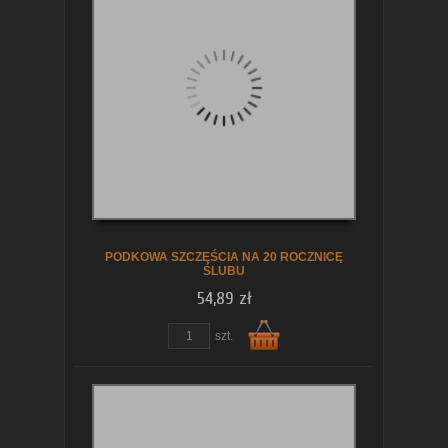
koszyka
PODKOWA SZCZĘŚCIA NA 20 ROCZNICĘ
ŚLUBU
54,89 zł
szt.
Do