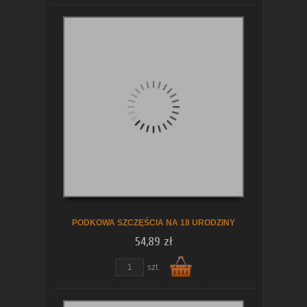
Do
koszyka
PODKOWA SZCZĘŚCIA NA 18 URODZINY
54,89 zł
szt.