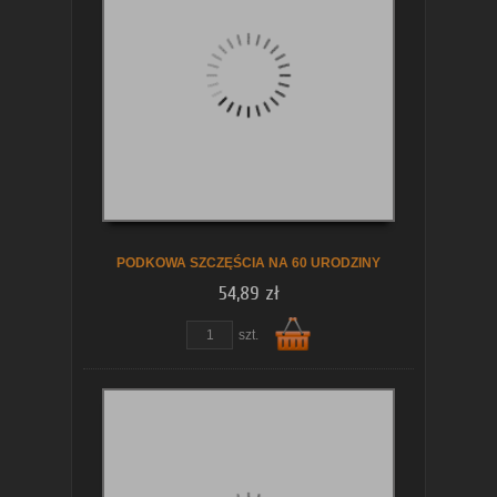
koszyka
PODKOWA SZCZĘŚCIA NA 60 URODZINY
54,89 zł
szt.
Do