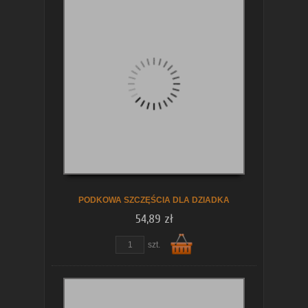
Do
koszyka
PODKOWA SZCZĘŚCIA DLA DZIADKA
54,89 zł
szt.
Do