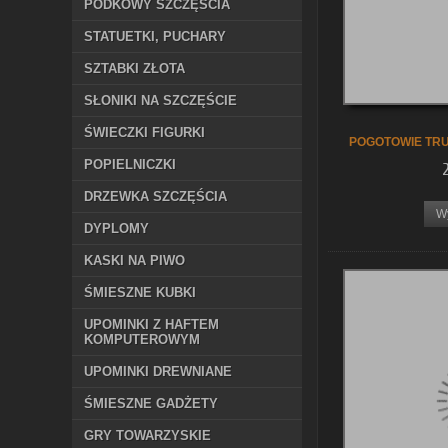
PODKOWY SZCZĘŚCIA
STATUETKI, PUCHARY
SZTABKI ZŁOTA
SŁONIKI NA SZCZĘŚCIE
ŚWIECZKI FIGURKI
POGOTOWIE TR
POPIELNICZKI
DRZEWKA SZCZĘŚCIA
W
DYPLOMY
KASKI NA PIWO
ŚMIESZNE KUBKI
UPOMINKI Z HAFTEM
KOMPUTEROWYM
UPOMINKI DREWNIANE
ŚMIESZNE GADŻETY
GRY TOWARZYSKIE