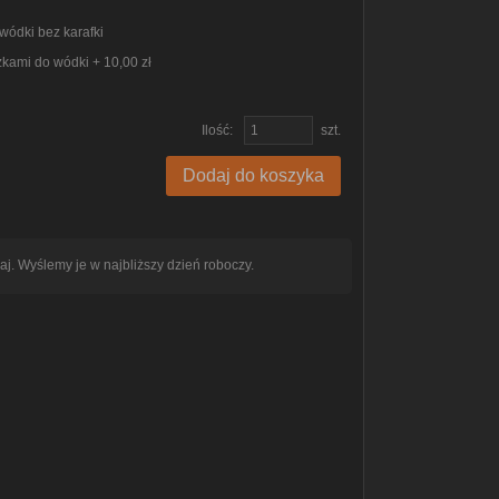
 wódki bez karafki
szkami do wódki + 10,00 zł
Ilość:
szt.
Dodaj do koszyka
aj. Wyślemy je w najbliższy dzień roboczy.