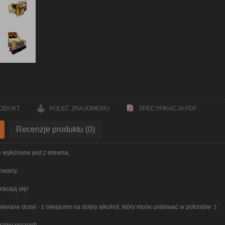
RODUKT
POLEĆ ZNAJOMEMU
SPECYFIKACJA PDF
Recenzje produktu (0)
 wykonane jest z drewna,
lowany.
acają się!
twierane drzwi - z miejscem na dobry alkohol, który może uratować w potrzebie :)