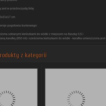
zalny prezent!
jest w przeźroczystą folię.
42x21x17 cm
ersje pogotowia trunkowego:
cioma szklanymi kieliszkami do wódki z miejscem na flaszkę 0,5 l
laną karafką (850 ml) i sześcioma kieliszkami do wódki - karafka umieszczona jest
rodukty z kategorii