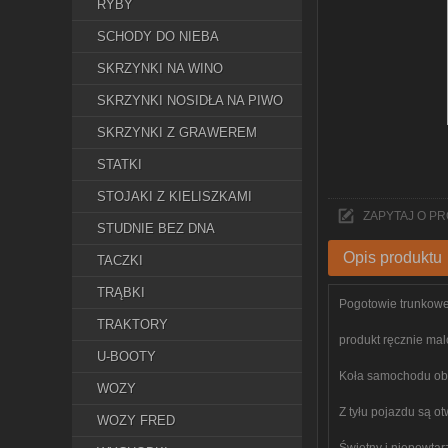
RYBY
SCHODY DO NIEBA
SKRZYNKI NA WINO
SKRZYNKI NOSIDŁA NA PIWO
SKRZYNKI Z GRAWEREM
STATKI
STOJAKI Z KIELISZKAMI
ZAPYTAJ O P
STUDNIE BEZ DNA
Opis produktu
TACZKI
TRĄBKI
Pogotowie trunkowe
TRAKTORY
produkt ręcznie ma
U-BOOTY
Koła samochodu obr
WOZY
Z tyłu pojazdu są o
WOZY FRED