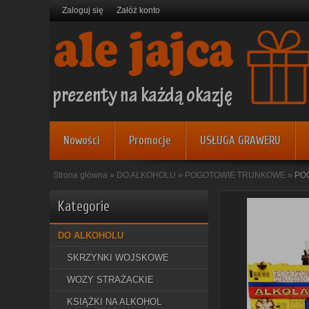
Zaloguj się
Załóż konto
Nowości
Promocje
USŁUGA GRAWERU
Strona główna
»
DO ALKOHOLU
»
POGOTOWIE TRUNKOWE
»
PO
Kategorie
DO ALKOHOLU
SKRZYNKI WOJSKOWE
WOZY STRAŻACKIE
KSIĄŻKI NA ALKOHOL