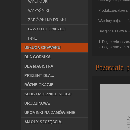
Świetny i niepowtar
WYCHODKI
WYPAŚNIKI
Produkt zapakowany 
ŻARÓWKI NA DRINKI
Wymiary pojazdu: 
ŁAWKI DO ĆWICZEŃ
Dostępne są dwie w
INNE
1. Pogotowie z sześ
2. Pogotowie ze szk
USŁUGA GRAWERU
DLA GÓRNIKA
Pozostałe p
DLA MAGISTRA
PREZENT DLA...
RÓŻNE OKAZJE...
ŚLUB i ROCZNICE ŚLUBU
URODZINOWE
UPOMINKI NA ZAMÓWIENIE
ANIOŁY SZCZĘŚCIA