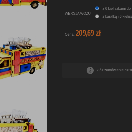
z 6 kieliszkami do
WERSJA WOZU
z karafką i 6 kieli
209,69 zł
Cena:
Złóż zamówienie dzisi