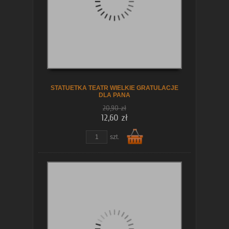
koszyka
STATUETKA TEATR WIELKIE GRATULACJE
DLA PANA
20,90 zł
12,60 zł
szt.
Do