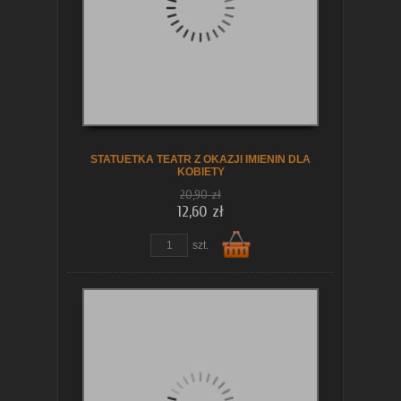
koszyka
STATUETKA TEATR Z OKAZJI IMIENIN DLA
KOBIETY
20,90 zł
12,60 zł
szt.
Do