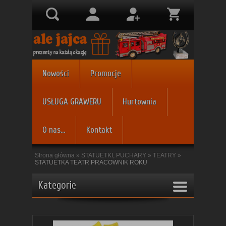
Nowości
Promocje
USŁUGA GRAWERU
Hurtownia
O nas...
Kontakt
Strona główna
»
STATUETKI, PUCHARY
»
TEATRY
»
STATUETKA TEATR PRACOWNIK ROKU
Kategorie