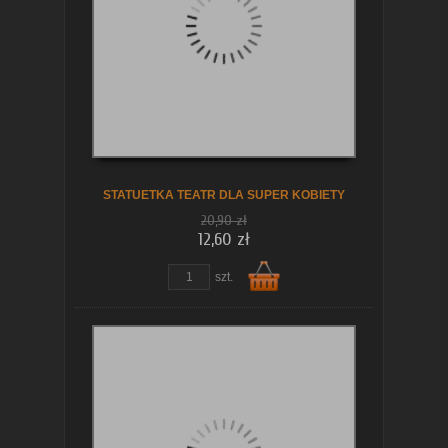
koszyka
STATUETKA TEATR DLA SUPER KOBIETY
20,90 zł
12,60 zł
szt.
Do