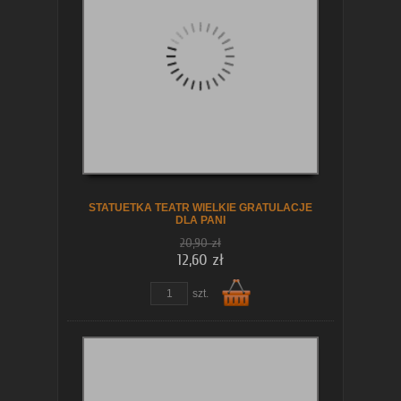
koszyka
STATUETKA TEATR WIELKIE GRATULACJE
DLA PANI
20,90 zł
12,60 zł
szt.
Do