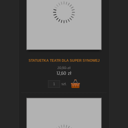
koszyka
STATUETKA TEATR DLA SUPER SYNOWEJ
20,90 zł
12,60 zł
szt.
Do