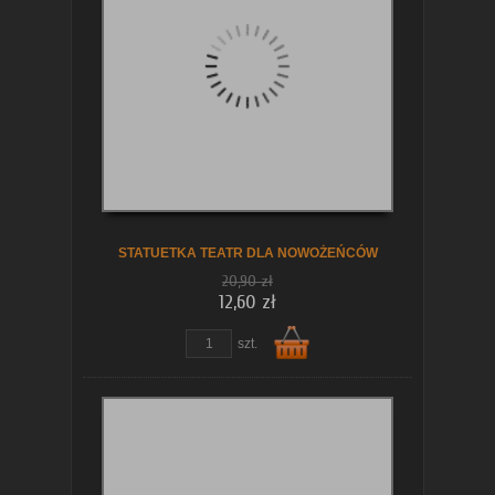
koszyka
STATUETKA TEATR DLA NOWOŻEŃCÓW
20,90 zł
12,60 zł
szt.
Do