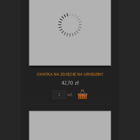
koszyka
CHATKA NA ZDJĘCIE NA URODZINY
42,70 zł
zobacz szczegóły
szt.
Do