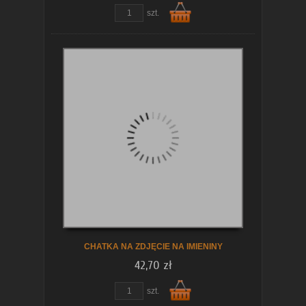
szt.
Do
koszyka
CHATKA NA ZDJĘCIE NA IMIENINY
42,70 zł
zobacz szczegóły
szt.