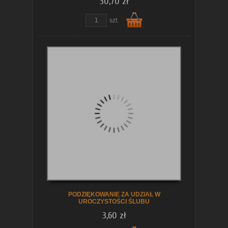
30,70 zł
zobacz szczegóły
szt.
Do
koszyka
PODZIĘKOWANIE ZA UDZIAŁ W
UROCZYSTOŚCI ŚLUBU
3,60 zł