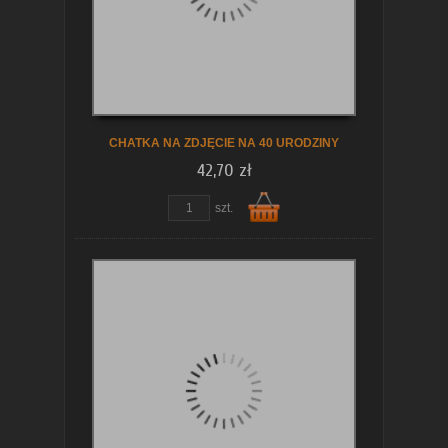
koszyka
CHATKA NA ZDJĘCIE NA 40 URODZINY
42,70 zł
zobacz szczegóły
szt.
Do