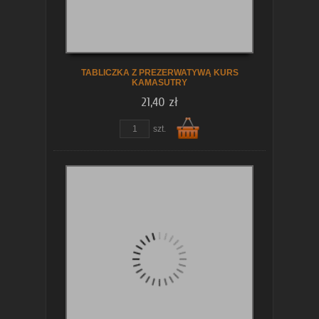
koszyka
TABLICZKA Z PREZERWATYWĄ KURS
KAMASUTRY
21,40 zł
zobacz szczegóły
szt.
Do