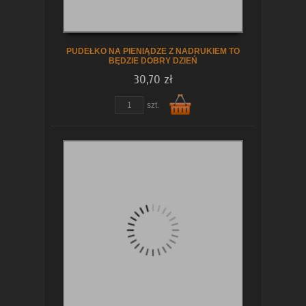
koszyka
PUDEŁKO NA PIENIĄDZE Z NADRUKIEM TO
BĘDZIE DOBRY DZIEŃ
30,70 zł
zobacz szczegóły
szt.
Do
koszyka