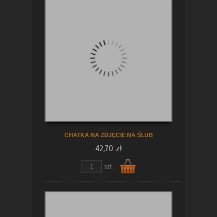
Do
koszyka
CHATKA NA ZDJĘCIE NA ŚLUB
42,70 zł
zobacz szczegóły
szt.
Do