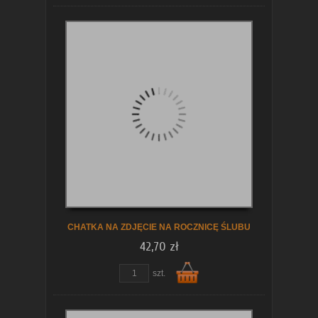
Do
koszyka
CHATKA NA ZDJĘCIE NA ROCZNICĘ ŚLUBU
42,70 zł
zobacz szczegóły
szt.