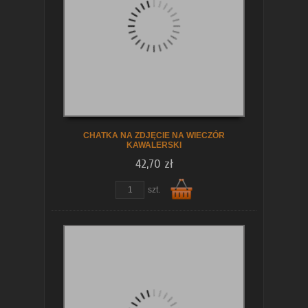
koszyka
CHATKA NA ZDJĘCIE NA WIECZÓR
KAWALERSKI
42,70 zł
zobacz szczegóły
szt.
Do