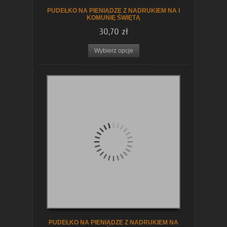
PUDEŁKO NA PIENIĄDZE Z NADRUKIEM NA I
KOMUNIĘ ŚWIĘTĄ
30,70 zł
zobacz szczegóły
Wybierz opcje
PUDEŁKO NA PIENIĄDZE Z NADRUKIEM NA