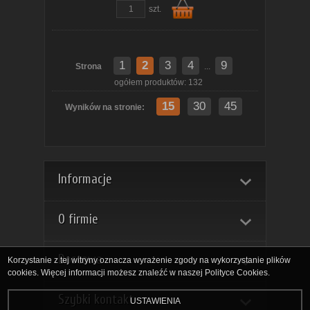
szt.
1
2
3
4
9
Strona
...
Do
ogółem produktów: 132
15
30
45
Wyników na stronie:
Informacje
koszyka
O firmie
Dostawa
Korzystanie z tej witryny oznacza wyrażenie zgody na wykorzystanie plików
cookies. Więcej informacji możesz znaleźć w naszej Polityce Cookies.
Szybki kontakt
USTAWIENIA