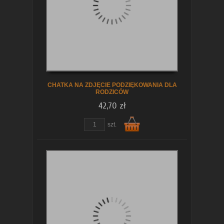
koszyka
CHATKA NA ZDJĘCIE PODZIĘKOWANIA DLA
RODZICÓW
42,70 zł
zobacz szczegóły
szt.
Do