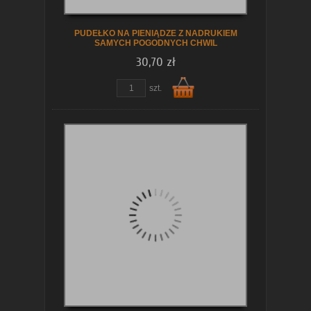
PUDEŁKO NA PIENIĄDZE Z NADRUKIEM
SAMYCH POGODNYCH CHWIL
30,70 zł
zobacz szczegóły
szt.
Do
koszyka