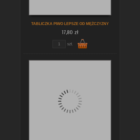
koszyka
TABLICZKA PIWO LEPSZE OD MĘŻCZYZNY
17,80 zł
zobacz szczegóły
szt.
Do
koszyka