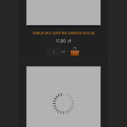
koszyka
TABLICZKA SZEF MA ZAWSZE RACJĘ
17,80 zł
zobacz szczegóły
szt.
Do