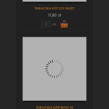
TABLICZKA KOT CZY FACET
17,80 zł
zobacz szczegóły
szt.
Do
koszyka
TABLICZKA DZIŚ MASZ 18