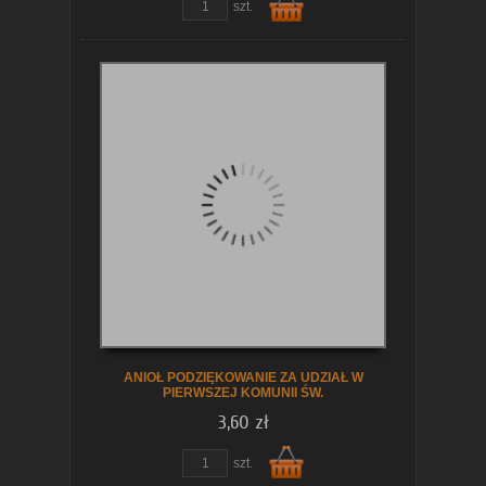
szt.
Do
koszyka
ANIOŁ PODZIĘKOWANIE ZA UDZIAŁ W
PIERWSZEJ KOMUNII ŚW.
3,60 zł
zobacz szczegóły
szt.