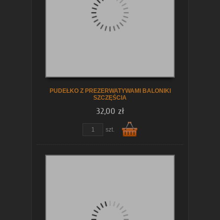
koszyka
PUDEŁKO Z PREZERWATYWAMI BALONIKI
SZCZĘŚCIA
32,00 zł
zobacz szczegóły
szt.
Do