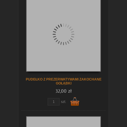
Do
koszyka
PUDEŁKO Z PREZERWATYWAMI ZAKOCHANE
GOŁĄBKI
32,00 zł
zobacz szczegóły
szt.
Do