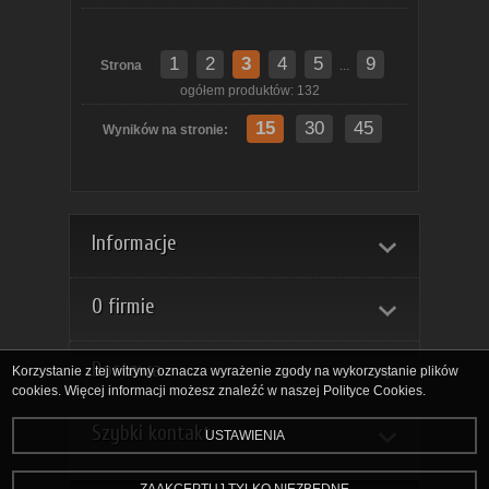
1
2
3
4
5
9
Strona
...
Do
ogółem produktów: 132
15
30
45
Wyników na stronie:
Informacje
koszyka
O firmie
Dostawa
Korzystanie z tej witryny oznacza wyrażenie zgody na wykorzystanie plików
cookies. Więcej informacji możesz znaleźć w naszej Polityce Cookies.
Szybki kontakt
USTAWIENIA