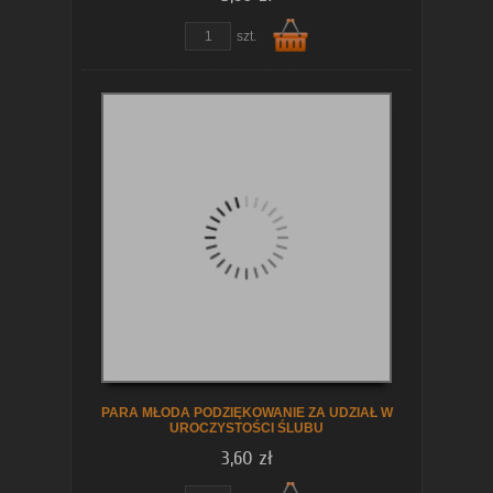
zobacz szczegóły
szt.
Do
koszyka
PARA MŁODA PODZIĘKOWANIE ZA UDZIAŁ W
UROCZYSTOŚCI ŚLUBU
3,60 zł
zobacz szczegóły