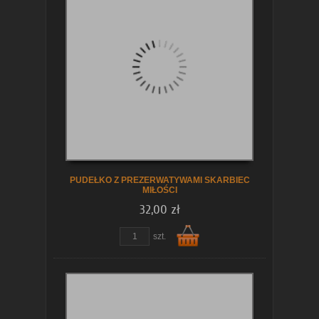
koszyka
PUDEŁKO Z PREZERWATYWAMI SKARBIEC
MIŁOŚCI
32,00 zł
zobacz szczegóły
szt.
Do