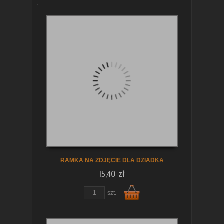
Do
koszyka
RAMKA NA ZDJĘCIE DLA DZIADKA
15,40 zł
zobacz szczegóły
szt.