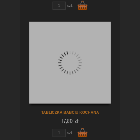
szt.
Do
koszyka
TABLICZKA BABCIU KOCHANA
17,80 zł
szt.