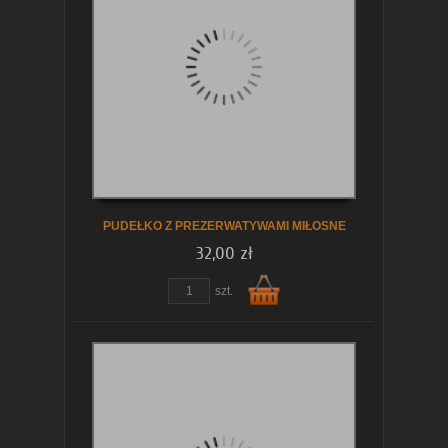
koszyka
PUDEŁKO Z PREZERWATYWAMI MIŁOSNE
32,00 zł
zobacz szczegóły
szt.
Do