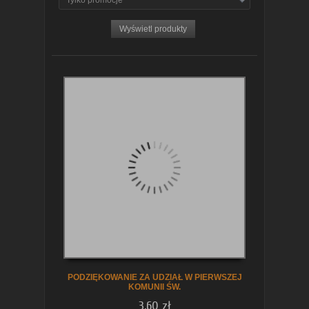
Tylko promocje
zobacz szczegóły
PODZIĘKOWANIE ZA UDZIAŁ W PIERWSZEJ
KOMUNII ŚW.
3,60 zł