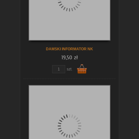
koszyka
DAMSKI INFORMATOR NK
19,50 zł
zobacz szczegóły
szt.
Do